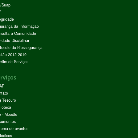
I/Suap
P
egridade
urança da Informação
nsulta à Comunidade
vidade Disciplinar
tocolo de Biossegurança
stão 2012-2019
etim de Serviços
rviços
AP
ntato
g Tesouro
lioteca
 - Moodle
cumentos
tema de eventos
iódicos