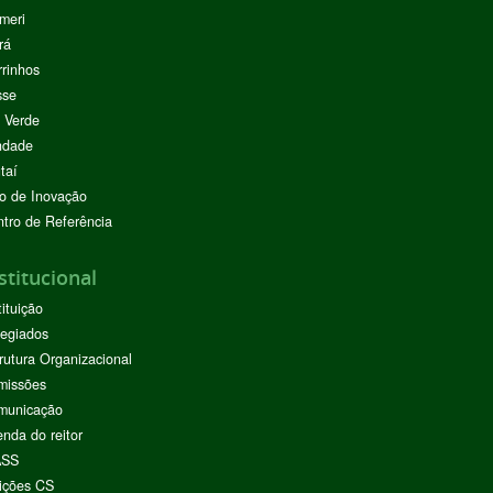
meri
rá
rinhos
sse
 Verde
ndade
taí
o de Inovação
tro de Referência
stitucional
tituição
egiados
rutura Organizacional
missões
municação
nda do reitor
ASS
ições CS