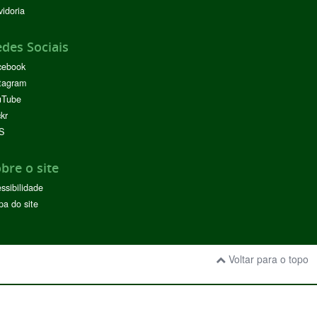
idoria
des Sociais
cebook
tagram
uTube
ckr
S
bre o site
ssibilidade
a do site
Voltar para o topo