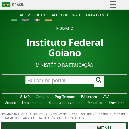
BRASIL
Simplifique!
ACESSIBILIDADE
ALTO CONTRASTE
MAPA DO SITE
Comunica BR
IF GOIANO
Participe
Instituto Federal
Acesso à informação
Goiano
Legislação
Canais
MINISTÉRIO DA EDUCAÇÃO
SUAP
Contato
Pag Tesouro
Biblioteca
AVA -
Moodle
Documentos
Sistema de eventos
Periódicos
Ouvidoria
PÁGINA INICIAL
>
ÚLTIMAS NOTÍCIAS CERES
>
ESTUDANTES JÁ PODEM SUBMETER
TRABALHOS PARA A FEIRA DE CIÊNCIA E TECNOLOGIA
MENU