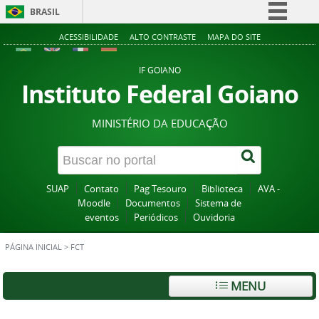
BRASIL
Simplifique!
ACESSIBILIDADE
ALTO CONTRASTE
MAPA DO SITE
Comunica BR
IF GOIANO
Participe
Instituto Federal Goiano
Acesso à informação
MINISTÉRIO DA EDUCAÇÃO
Legislação
Canais
SUAP
Contato
Pag Tesouro
Biblioteca
AVA -
Moodle
Documentos
Sistema de
eventos
Periódicos
Ouvidoria
PÁGINA INICIAL
>
FCT
MENU