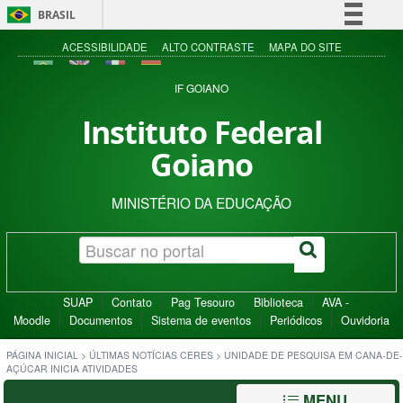
BRASIL
Simplifique!
ACESSIBILIDADE
ALTO CONTRASTE
MAPA DO SITE
Comunica BR
IF GOIANO
Participe
Instituto Federal
Acesso à informação
Goiano
Legislação
Canais
MINISTÉRIO DA EDUCAÇÃO
SUAP
Contato
Pag Tesouro
Biblioteca
AVA -
Moodle
Documentos
Sistema de eventos
Periódicos
Ouvidoria
PÁGINA INICIAL
>
ÚLTIMAS NOTÍCIAS CERES
>
UNIDADE DE PESQUISA EM CANA-DE-
AÇÚCAR INICIA ATIVIDADES
MENU