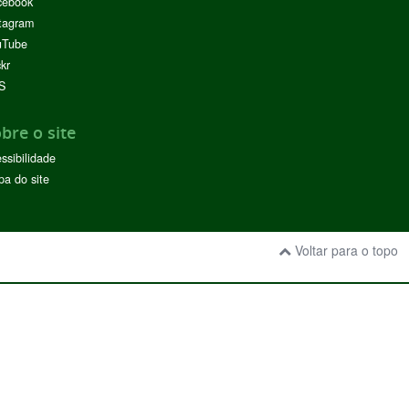
cebook
tagram
uTube
ckr
S
bre o site
ssibilidade
a do site
Voltar para o topo