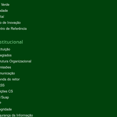
 Verde
ndade
taí
o de Inovação
tro de Referência
stitucional
tituição
egiados
rutura Organizacional
missões
municação
nda do reitor
ASS
ições CS
I/Suap
P
egridade
urança da Informação