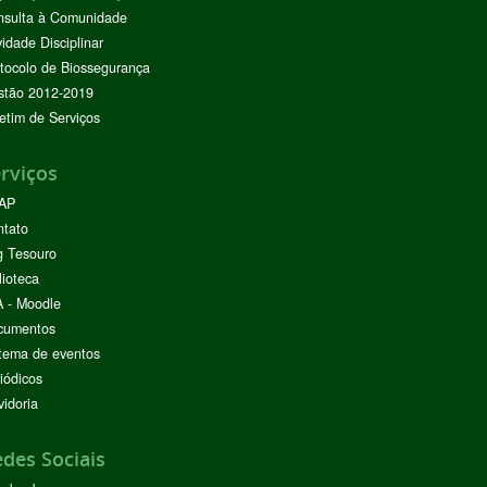
nsulta à Comunidade
vidade Disciplinar
tocolo de Biossegurança
stão 2012-2019
etim de Serviços
rviços
AP
ntato
g Tesouro
lioteca
 - Moodle
cumentos
tema de eventos
iódicos
idoria
des Sociais