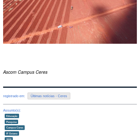
Ascom Campus Ceres
registrado em:
Últimas notícias - Ceres
Assunto(s):
Educação
Pesquisa
Campus Ceres
IF Goiano
2018