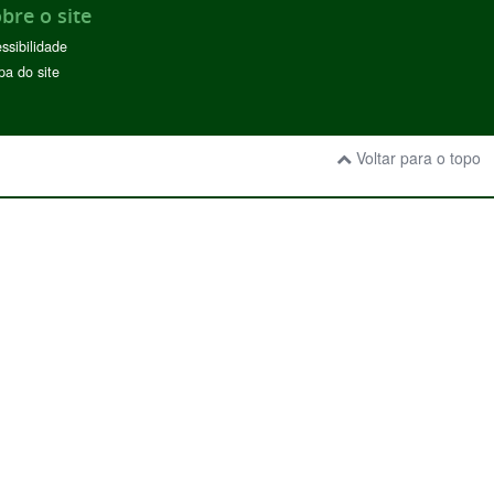
bre o site
ssibilidade
a do site
Voltar para o topo