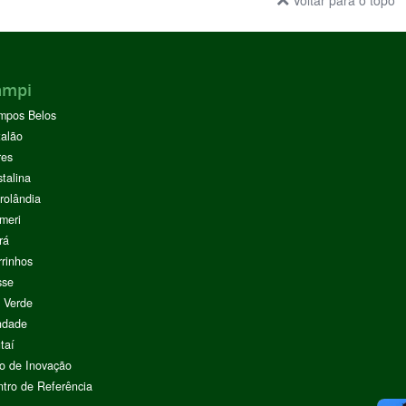
Voltar para o topo
ampi
mpos Belos
alão
res
stalina
rolândia
meri
rá
rinhos
sse
 Verde
ndade
taí
o de Inovação
tro de Referência