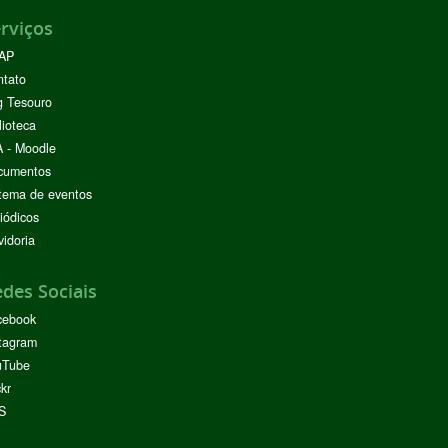
rviços
AP
ntato
g Tesouro
lioteca
 - Moodle
cumentos
tema de eventos
iódicos
idoria
des Sociais
cebook
tagram
uTube
ckr
S