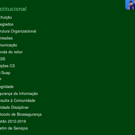
stitucional
tituição
egiados
rutura Organizacional
missões
municação
nda do reitor
ASS
ições CS
I/Suap
P
egridade
urança da Informação
nsulta à Comunidade
vidade Disciplinar
tocolo de Biossegurança
stão 2012-2019
etim de Serviços