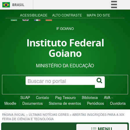
BRASIL
Simplifique!
ACESSIBILIDADE
ALTO CONTRASTE
MAPA DO SITE
Comunica BR
IF GOIANO
Participe
Instituto Federal
Acesso à informação
Goiano
Legislação
Canais
MINISTÉRIO DA EDUCAÇÃO
SUAP
Contato
Pag Tesouro
Biblioteca
AVA -
Moodle
Documentos
Sistema de eventos
Periódicos
Ouvidoria
PÁGINA INICIAL
>
ÚLTIMAS NOTÍCIAS CERES
>
ABERTAS INSCRIÇÕES PARA A XIX
FEIRA DE CIÊNCIA E TECNOLOGIA
MENU