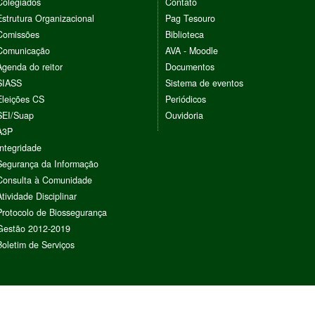
Colegiados
Contato
Estrutura Organizacional
Pag Tesouro
Comissões
Biblioteca
Comunicação
AVA - Moodle
Agenda do reitor
Documentos
SIASS
Sistema de eventos
Eleições CS
Periódicos
SEI/Suap
Ouvidoria
A3P
Integridade
Segurança da Informação
Consulta à Comunidade
Atividade Disciplinar
Protocolo de Biossegurança
Gestão 2012-2019
Boletim de Serviços