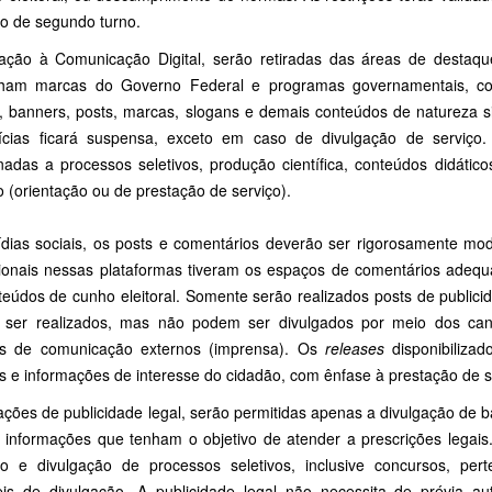
o de segundo turno.
ação à Comunicação Digital, serão retiradas das áreas de destaqu
ham marcas do Governo Federal e programas governamentais, como
, banners, posts, marcas, slogans e demais conteúdos de natureza simi
ícias ficará suspensa, exceto em caso de divulgação de serviço.
onadas a processos seletivos, produção científica, conteúdos didátic
 (orientação ou de prestação de serviço).
dias sociais, os posts e comentários deverão ser rigorosamente mod
ucionais nessas plataformas tiveram os espaços de comentários adequ
eúdos de cunho eleitoral. Somente serão realizados posts de publicida
ser realizados, mas não podem ser divulgados por meio dos canai
os de comunicação externos (imprensa). Os
releases
disponibilizad
s e informações de interesse do cidadão, com ênfase à prestação de s
ções de publicidade legal, serão permitidas apenas a divulgação de bal
 informações que tenham o objetivo de atender a prescrições lega
so e divulgação de processos seletivos, inclusive concursos, per
eis de divulgação. A publicidade legal não necessita de prévia aut