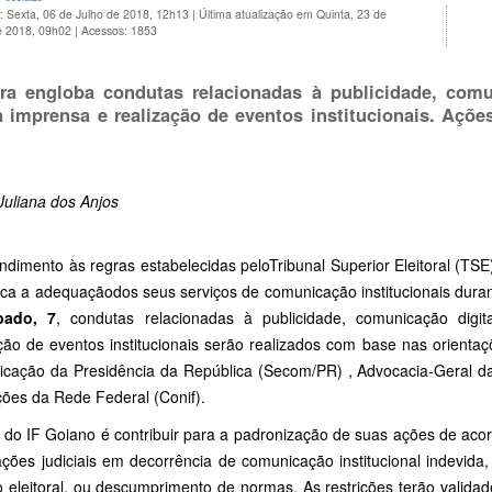
: Sexta, 06 de Julho de 2018, 12h13
|
Última atualização em Quinta, 23 de
e 2018, 09h02
|
Acessos: 1853
ra engloba condutas relacionadas à publicidade, comu
 imprensa e realização de eventos institucionais. Ações 
Juliana dos Anjos
dimento às regras estabelecidas peloTribunal Superior Eleitoral (TSE)
ca a adequaçãodos seus serviços de comunicação institucionais durant
bado, 7
, condutas relacionadas à publicidade, comunicação digi
ação de eventos institucionais serão realizados com base nas orientaç
cação da Presidência da República (Secom/PR) , Advocacia-Geral d
ições da Rede Federal (Conif).
 do IF Goiano é contribuir para a padronização de suas ações de aco
ações judiciais em decorrência de comunicação institucional indevida
o eleitoral, ou descumprimento de normas. As restrições terão valida