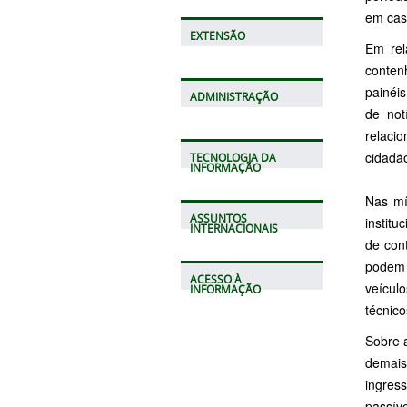
em cas
EXTENSÃO
Em rel
conten
painéis
ADMINISTRAÇÃO
de not
relaci
cidadão
TECNOLOGIA DA
INFORMAÇÃO
Nas mí
ASSUNTOS
instit
INTERNACIONAIS
de cont
podem 
ACESSO À
veícul
INFORMAÇÃO
técnico
Sobre a
demais
ingres
passív