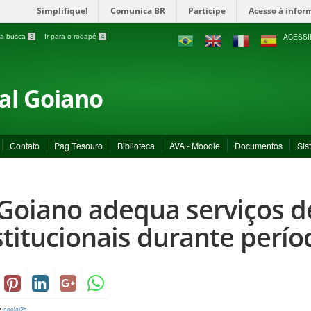
Simplifique!
Comunica BR
Participe
Acesso à infor
ACESSI
a a busca
3
Ir para o rodapé
4
ral Goiano
Contato
Pag Tesouro
Biblioteca
AVA - Moodle
Documentos
Sis
 Goiano adequa serviços 
stitucionais durante períod
y
social2s