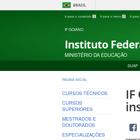
BRASIL
Ir para o conteúdo
1
Ir para o menu
2
Ir par
IF GOIANO
Instituto Fede
MINISTÉRIO DA EDUCAÇÃO
SUAP
PÁGINA INICIAL
IF
CURSOS TÉCNICOS
in
CURSOS
SUPERIORES
MESTRADOS E
DOUTORADOS
ESPECIALIZAÇÕES
powered b