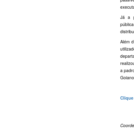
execut
Já a p
públic
distrib
Além d
utiliz
depar
realiz
a padro
Goiano
Clique
Coorde