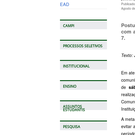
EAD
Publicado
Agosto d
Postu
CAMPI
com a
7
.
PROCESSOS SELETIVOS
Texto: 
INSTITUCIONAL
Em aten
comuni
ENSINO
de
sá
realiz
Comuni
ASSUNTOS
Institu
ESTUDANTIS
A meta
evitar 
PESQUISA
períod