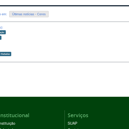
do em:
Últimas notícias - Ceres
s):
ação
o
 Vedadas
Institucional
Serviços
Instituição
SUAP