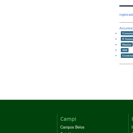
registra
Assunto(
Comunic
IF Goian
Eleições
2018
Condutas
Campi
Campos Belos