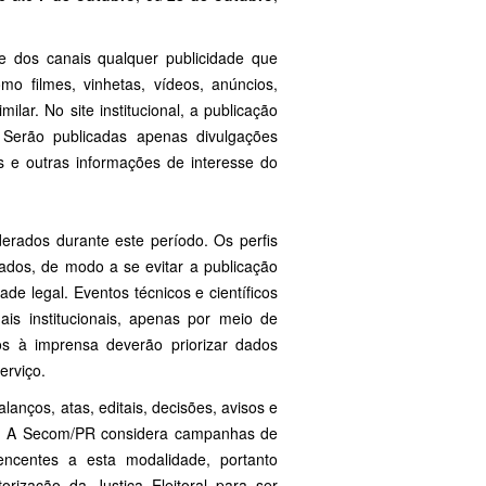
e dos canais qualquer publicidade que
 filmes, vinhetas, vídeos, anúncios,
lar. No site institucional, a publicação
 Serão publicadas apenas divulgações
os e outras informações de interesse do
erados durante este período. Os perfis
ados, de modo a se evitar a publicação
de legal. Eventos técnicos e científicos
s institucionais, apenas por meio de
os à imprensa deverão priorizar dados
erviço.
anços, atas, editais, decisões, avisos e
is. A Secom/PR considera campanhas de
tencentes a esta modalidade, portanto
orização da Justiça Eleitoral para ser