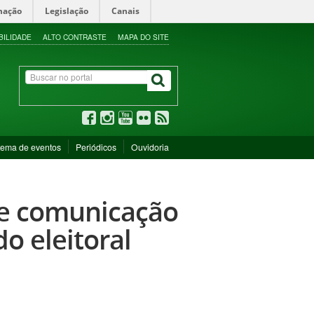
mação
Legislação
Canais
BILIDADE
ALTO CONTRASTE
MAPA DO SITE
tema de eventos
Periódicos
Ouvidoria
de comunicação
o eleitoral