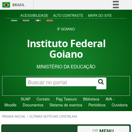
BRASIL
Simplifique!
ACESSIBILIDADE
ALTO CONTRASTE
MAPA DO SITE
Comunica BR
IF GOIANO
Participe
Instituto Federal
Acesso à informação
Goiano
Legislação
Canais
MINISTÉRIO DA EDUCAÇÃO
SUAP
Contato
Pag Tesouro
Biblioteca
AVA -
Moodle
Documentos
Sistema de eventos
Periódicos
Ouvidoria
PÁGINA INICIAL
>
ÚLTIMAS NOTÍCIAS CRISTALINA
MENU