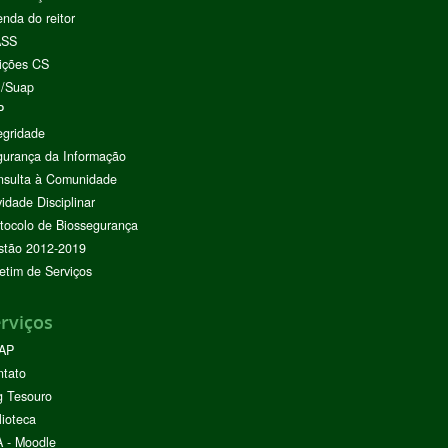
nda do reitor
ASS
ições CS
I/Suap
P
egridade
urança da Informação
nsulta à Comunidade
vidade Disciplinar
tocolo de Biossegurança
stão 2012-2019
etim de Serviços
rviços
AP
ntato
g Tesouro
lioteca
 - Moodle