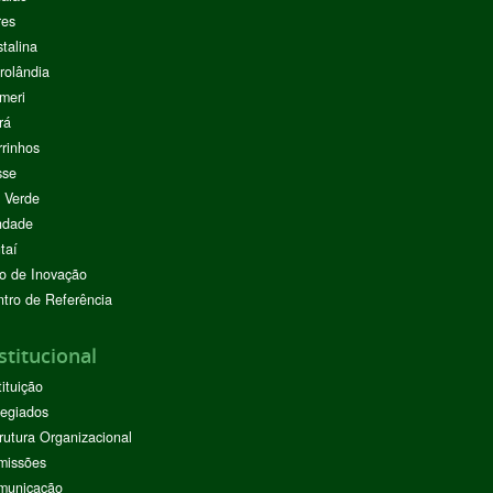
res
stalina
rolândia
meri
rá
rinhos
sse
 Verde
ndade
taí
o de Inovação
tro de Referência
stitucional
tituição
egiados
rutura Organizacional
missões
municação