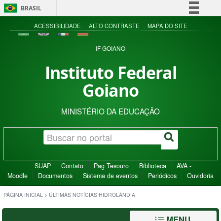
BRASIL
Simplifique!
ACESSIBILIDADE
ALTO CONTRASTE
MAPA DO SITE
Comunica BR
IF GOIANO
Participe
Instituto Federal
Acesso à informação
Goiano
Legislação
Canais
MINISTÉRIO DA EDUCAÇÃO
SUAP
Contato
Pag Tesouro
Biblioteca
AVA -
Moodle
Documentos
Sistema de eventos
Periódicos
Ouvidoria
PÁGINA INICIAL
>
ÚLTIMAS NOTÍCIAS HIDROLÂNDIA
MENU