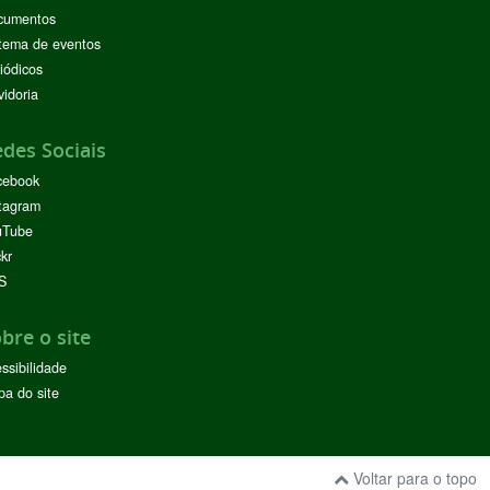
cumentos
tema de eventos
iódicos
idoria
des Sociais
cebook
tagram
uTube
ckr
S
bre o site
ssibilidade
a do site
Voltar para o topo