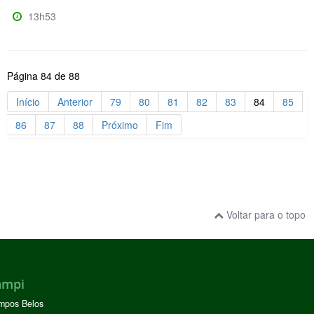
13h53
Página 84 de 88
Início
Anterior
79
80
81
82
83
84
85
86
87
88
Próximo
Fim
Voltar para o topo
ampi
mpos Belos