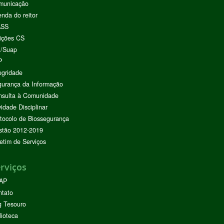
municação
nda do reitor
ASS
ições CS
I/Suap
P
egridade
urança da Informação
nsulta à Comunidade
vidade Disciplinar
tocolo de Biossegurança
stão 2012-2019
etim de Serviços
rviços
AP
ntato
g Tesouro
lioteca