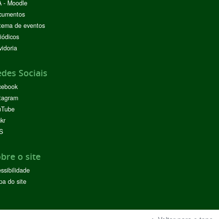
 - Moodle
cumentos
tema de eventos
iódicos
idoria
des Sociais
cebook
tagram
uTube
ckr
S
bre o site
ssibilidade
a do site