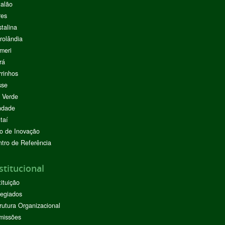
alão
res
stalina
rolândia
meri
rá
rinhos
sse
 Verde
ndade
taí
o de Inovação
tro de Referência
stitucional
tituição
egiados
rutura Organizacional
missões