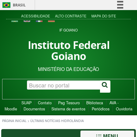
BRASIL
Simplifique!
ACESSIBILIDADE
ALTO CONTRASTE
MAPA DO SITE
Comunica BR
IF GOIANO
Participe
Instituto Federal
Acesso à informação
Goiano
Legislação
Canais
MINISTÉRIO DA EDUCAÇÃO
SUAP
Contato
Pag Tesouro
Biblioteca
AVA -
Moodle
Documentos
Sistema de eventos
Periódicos
Ouvidoria
PÁGINA INICIAL
>
ÚLTIMAS NOTÍCIAS HIDROLÂNDIA
MENU