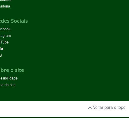
idoria
des Sociais
cebook
tagram
uTube
ckr
S
bre o site
ssibilidade
a do site
Voltar para o topo