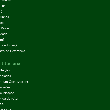
rolândia
meri
rá
rinhos
sse
 Verde
ndade
taí
o de Inovação
tro de Referência
stitucional
tituição
egiados
rutura Organizacional
missões
municação
nda do reitor
ASS
ições CS