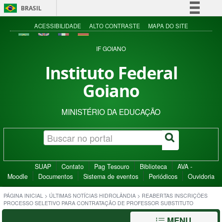
BRASIL
Simplifique!
ACESSIBILIDADE
ALTO CONTRASTE
MAPA DO SITE
Comunica BR
IF GOIANO
Participe
Instituto Federal
Acesso à informação
Goiano
Legislação
Canais
MINISTÉRIO DA EDUCAÇÃO
SUAP
Contato
Pag Tesouro
Biblioteca
AVA -
Moodle
Documentos
Sistema de eventos
Periódicos
Ouvidoria
PÁGINA INICIAL
>
ÚLTIMAS NOTÍCIAS HIDROLÂNDIA
>
REABERTAS INSCRIÇÕES
PROCESSO SELETIVO PARA CONTRATAÇÃO DE PROFESSOR SUBSTITUTO
MENU