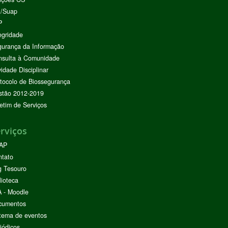
I/Suap
P
egridade
urança da Informação
nsulta à Comunidade
vidade Disciplinar
tocolo de Biossegurança
stão 2012-2019
etim de Serviços
rviços
AP
ntato
g Tesouro
lioteca
 - Moodle
cumentos
tema de eventos
iódicos