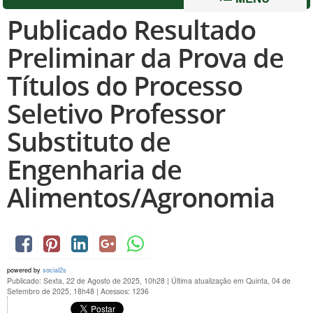
Publicado Resultado
Preliminar da Prova de
Títulos do Processo
Seletivo Professor
Substituto de
Engenharia de
Alimentos/Agronomia
powered by
social2s
Publicado: Sexta, 22 de Agosto de 2025, 10h28
|
Última atualização em Quinta, 04 de
Setembro de 2025, 18h48
|
Acessos: 1236