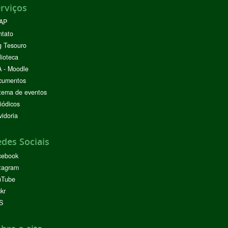
rviços
AP
ntato
g Tesouro
lioteca
 - Moodle
cumentos
tema de eventos
iódicos
idoria
des Sociais
cebook
tagram
uTube
ckr
S