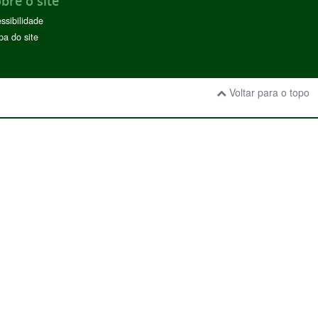
bre o site
ssibilidade
a do site
Voltar para o topo