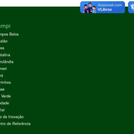
ampi
mpos Belos
alão
res
stalina
rolândia
meri
rá
rinhos
sse
 Verde
ndade
taí
o de Inovação
tro de Referência