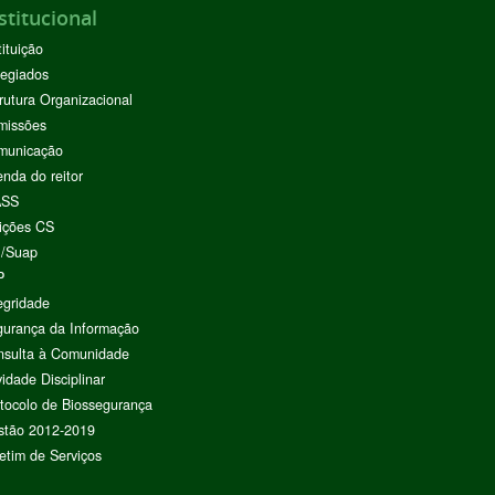
stitucional
tituição
egiados
rutura Organizacional
missões
municação
nda do reitor
ASS
ições CS
I/Suap
P
egridade
urança da Informação
nsulta à Comunidade
vidade Disciplinar
tocolo de Biossegurança
stão 2012-2019
etim de Serviços