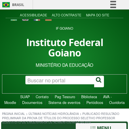
BRASIL
Simplifique!
ACESSIBILIDADE
ALTO CONTRASTE
MAPA DO SITE
Comunica BR
IF GOIANO
Participe
Instituto Federal
Acesso à informação
Goiano
Legislação
Canais
MINISTÉRIO DA EDUCAÇÃO
SUAP
Contato
Pag Tesouro
Biblioteca
AVA -
Moodle
Documentos
Sistema de eventos
Periódicos
Ouvidoria
PÁGINA INICIAL
>
ÚLTIMAS NOTÍCIAS HIDROLÂNDIA
>
PUBLICADO RESULTADO
PRELIMINAR DA PROVA DE TÍTULOS DO PROCESSO SELETIVO PROFESSOR
SUBSTITUTO DE ENGENHARIA DE ALIMENTOS/AGRONOMIA
MENU