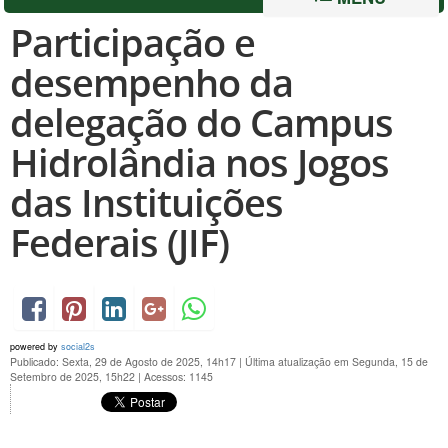
Participação e
desempenho da
delegação do Campus
Hidrolândia nos Jogos
das Instituições
Federais (JIF)
powered by
social2s
Publicado: Sexta, 29 de Agosto de 2025, 14h17
|
Última atualização em Segunda, 15 de
Setembro de 2025, 15h22
|
Acessos: 1145