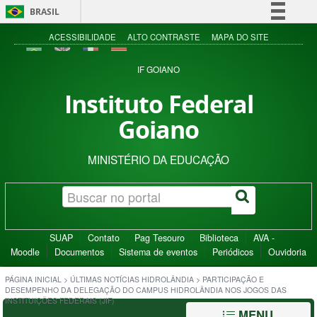
BRASIL
Simplifique!
ACESSIBILIDADE
ALTO CONTRASTE
MAPA DO SITE
Comunica BR
IF GOIANO
Participe
Instituto Federal
Acesso à informação
Goiano
Legislação
Canais
MINISTÉRIO DA EDUCAÇÃO
SUAP
Contato
Pag Tesouro
Biblioteca
AVA -
Moodle
Documentos
Sistema de eventos
Periódicos
Ouvidoria
PÁGINA INICIAL
>
ÚLTIMAS NOTÍCIAS HIDROLÂNDIA
>
PARTICIPAÇÃO E
DESEMPENHO DA DELEGAÇÃO DO CAMPUS HIDROLÂNDIA NOS JOGOS DAS
INSTITUIÇÕES FEDERAIS (JIF)
MENU