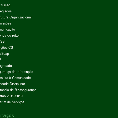
tituição
egiados
rutura Organizacional
missões
municação
nda do reitor
ASS
ições CS
I/Suap
P
egridade
urança da Informação
nsulta à Comunidade
vidade Disciplinar
tocolo de Biossegurança
stão 2012-2019
etim de Serviços
rviços