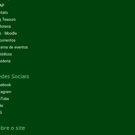
AP
ntato
g Tesouro
lioteca
 - Moodle
cumentos
tema de eventos
iódicos
idoria
des Sociais
cebook
tagram
uTube
ckr
S
bre o site