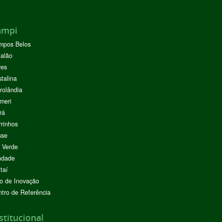
ampi
mpos Belos
alão
res
stalina
rolândia
meri
rá
rinhos
sse
 Verde
ndade
taí
o de Inovação
tro de Referência
stitucional