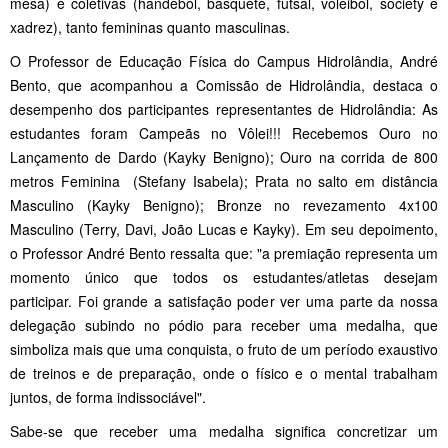
mesa) e coletivas (handebol, basquete, futsal, voleibol, society e
xadrez), tanto femininas quanto masculinas.
O Professor de Educação Física do Campus Hidrolândia, André
Bento, que acompanhou a Comissão de Hidrolândia, destaca o
desempenho dos participantes representantes de Hidrolândia: As
estudantes foram Campeãs no Vôlei!!! Recebemos Ouro no
Lançamento de Dardo (Kayky Benigno); Ouro na corrida de 800
metros Feminina (Stefany Isabela); Prata no salto em distância
Masculino (Kayky Benigno); Bronze no revezamento 4x100
Masculino (Terry, Davi, João Lucas e Kayky). Em seu depoimento,
o Professor André Bento ressalta que: "a premiação representa um
momento único que todos os estudantes/atletas desejam
participar. Foi grande a satisfação poder ver uma parte da nossa
delegação subindo no pódio para receber uma medalha, que
simboliza mais que uma conquista, o fruto de um período exaustivo
de treinos e de preparação, onde o físico e o mental trabalham
juntos, de forma indissociável".
Sabe-se que receber uma medalha significa concretizar um