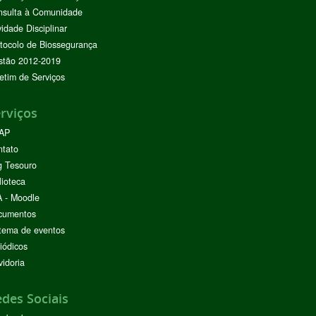
nsulta à Comunidade
vidade Disciplinar
tocolo de Biossegurança
stão 2012-2019
etim de Serviços
rviços
AP
ntato
g Tesouro
lioteca
 - Moodle
cumentos
tema de eventos
iódicos
idoria
des Sociais