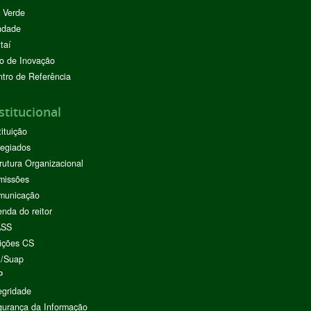
 Verde
ndade
taí
o de Inovação
tro de Referência
stitucional
tituição
egiados
rutura Organizacional
missões
municação
nda do reitor
ASS
ições CS
I/Suap
P
egridade
urança da Informação