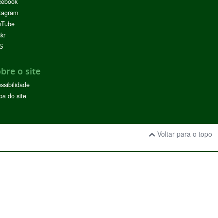
cebook
tagram
uTube
ckr
S
bre o site
ssibilidade
a do site
Voltar para o topo