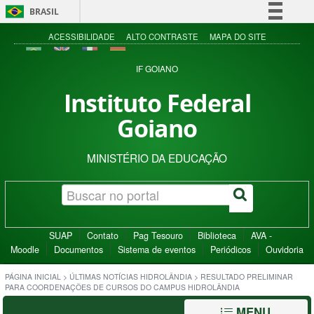
BRASIL
Simplifique!
ACESSIBILIDADE
ALTO CONTRASTE
MAPA DO SITE
Comunica BR
IF GOIANO
Participe
Instituto Federal
Acesso à informação
Goiano
Legislação
Canais
MINISTÉRIO DA EDUCAÇÃO
SUAP
Contato
Pag Tesouro
Biblioteca
AVA -
Moodle
Documentos
Sistema de eventos
Periódicos
Ouvidoria
PÁGINA INICIAL
>
ÚLTIMAS NOTÍCIAS HIDROLÂNDIA
>
RESULTADO PRELIMINAR
PARA COORDENAÇÕES DE CURSOS DO CAMPUS HIDROLÂNDIA
MENU