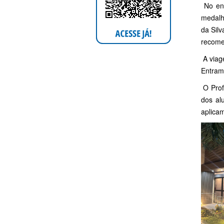
No enc
medalh
da Silv
recome
A viag
Entramo
O Prof
dos al
aplicam