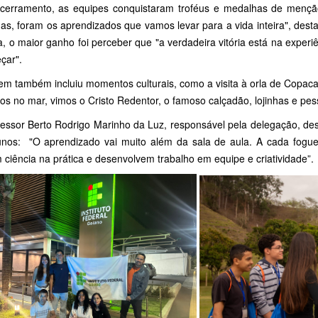
erramento, as equipes conquistaram troféus e medalhas de menção
as, foram os aprendizados que vamos levar para a vida inteira", dest
a, o maior ganho foi perceber que "a verdadeira vitória está na experi
çar".
em também incluiu momentos culturais, como a visita à orla de Copaca
s no mar, vimos o Cristo Redentor, o famoso calçadão, lojinhas e pess
essor Berto Rodrigo Marinho da Luz, responsável pela delegação, de
unos: "O aprendizado vai muito além da sala de aula. A cada fogue
 ciência na prática e desenvolvem trabalho em equipe e criatividade”.