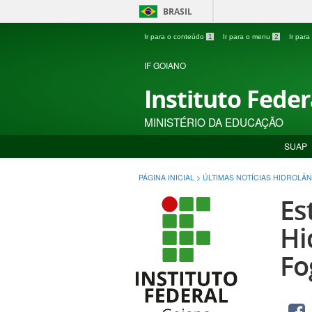
BRASIL
Ir para o conteúdo
1
Ir para o menu
2
Ir par
IF GOIANO
Instituto Fede
MINISTÉRIO DA EDUCAÇÃO
SUAP
PÁGINA INICIAL
>
ÚLTIMAS NOTÍCIAS HIDROLÂN
Es
Hi
Fo