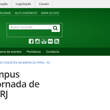
mação
Legislação
Canais
BILIDADE
ALTO CONTRASTE
MAPA DO SITE
tema de eventos
Periódicos
Ouvidoria
E FOGUETES NA BARRA DO PIRAÍ – RJ
ampus
ornada de
RJ