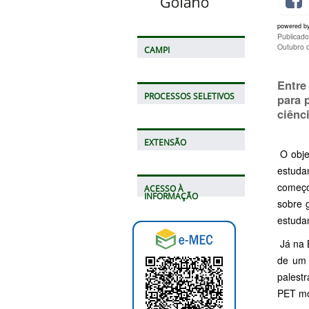
powered b
Publicad
Outubro 
CAMPI
Entre
PROCESSOS SELETIVOS
para 
ciênc
EXTENSÃO
O objet
estuda
começo
ACESSO À
INFORMAÇÃO
sobre g
estuda
Já na B
de um 
palest
PET mo