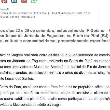
y
social2s
o: Terça, 30 de Setembro de 2025, 21h56
|
Última atualização em Sexta, 17 de
de 2025, 03h48
|
Acessos: 974
 os dias 22 e 26 de setembro, estudantes do IF Goiano –
participar da Jornada de Foguetes, na Barra do Piraí (RJ
ia, cultura e companheirismo, proporcionando experiênci
ivo da viagem realizada entre os dias 22 e 26 de setembro ao estado 
ntes na Jornada de Foguetes, realizada na Barra do Piraí, no interi
u com uma visita ao Museu do Amanhã, na capital do Rio de Janeiro.
aláxias, planetas, espécies de animais e artes de diversos artistas, 
nte Lucas dos Santos.
arra do Piraí, os alunos construíram foguetes de propulsão sólida, p
protótipo com eletrônica embarcada, capaz de calcular a altura do
ras sobre satélite e planetário, assim como participaram da competiçã
vidos a bicarbonato de sódio e vinagre.