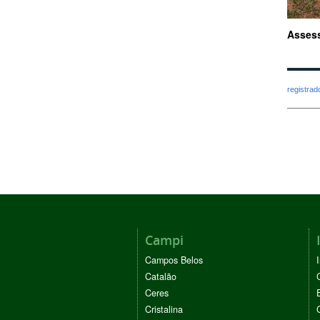
Asses
registra
Campi
Campos Belos
Catalão
Ceres
Cristalina