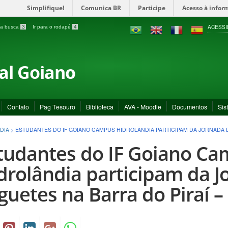
Simplifique!
Comunica BR
Participe
Acesso à infor
ACESSI
a a busca
3
Ir para o rodapé
4
ral Goiano
Contato
Pag Tesouro
Biblioteca
AVA - Moodle
Documentos
Sis
DIA
>
ESTUDANTES DO IF GOIANO CAMPUS HIDROLÂNDIA PARTICIPAM DA JORNADA D
tudantes do IF Goiano C
drolândia participam da J
guetes na Barra do Piraí – 