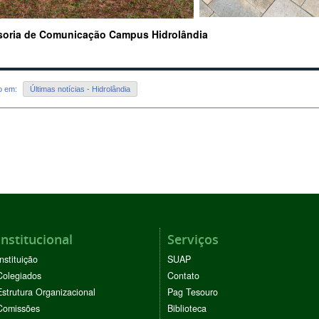
soria de Comunicação Campus Hidrolândia
do em:
Últimas notícias - Hidrolândia
Institucional
Serviços
Instituição
SUAP
Colegiados
Contato
Estrutura Organizacional
Pag Tesouro
Comissões
Biblioteca