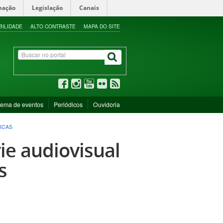
mação
Legislação
Canais
BILIDADE
ALTO CONTRASTE
MAPA DO SITE
tema de eventos
Periódicos
Ouvidoria
ICAS
ie audiovisual
s