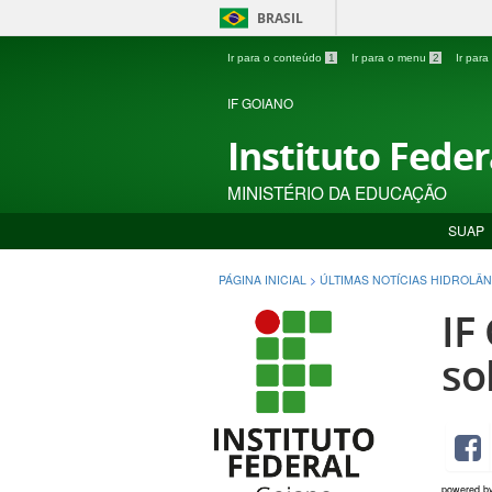
BRASIL
Ir para o conteúdo
1
Ir para o menu
2
Ir par
IF GOIANO
Instituto Fede
MINISTÉRIO DA EDUCAÇÃO
SUAP
PÁGINA INICIAL
>
ÚLTIMAS NOTÍCIAS HIDROLÂN
IF
so
powered b