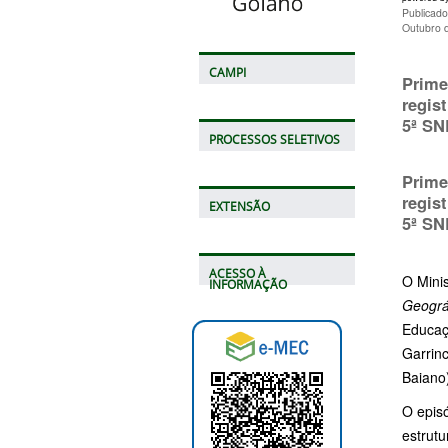
Publicado
Outubro 
CAMPI
Prime
regis
5ª SN
PROCESSOS SELETIVOS
Prime
regis
EXTENSÃO
5ª SN
ACESSO À
O Minis
INFORMAÇÃO
Geográf
Educaç
Garrinc
Baiano
O episó
estrutu