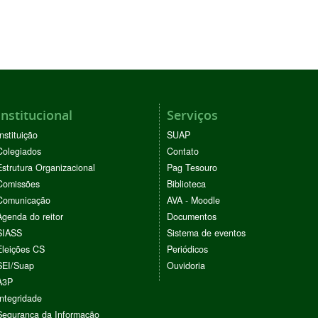
Institucional
Serviços
Instituição
SUAP
Colegiados
Contato
Estrutura Organizacional
Pag Tesouro
Comissões
Biblioteca
Comunicação
AVA - Moodle
Agenda do reitor
Documentos
SIASS
Sistema de eventos
Eleições CS
Periódicos
SEI/Suap
Ouvidoria
A3P
Integridade
Segurança da Informação