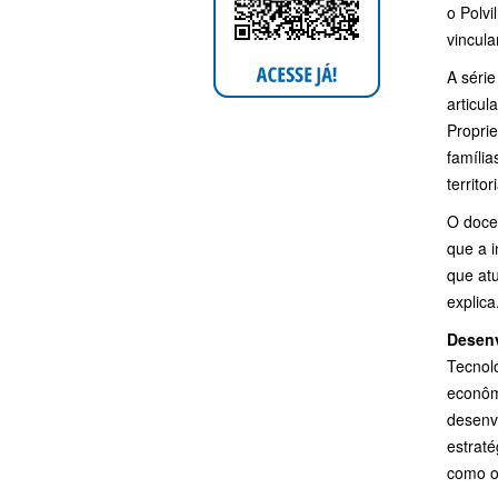
o Polvi
vincula
A série
articul
Proprie
família
territor
O docen
que a i
que at
explica
Desenv
Tecnol
econôm
desenv
estraté
como os