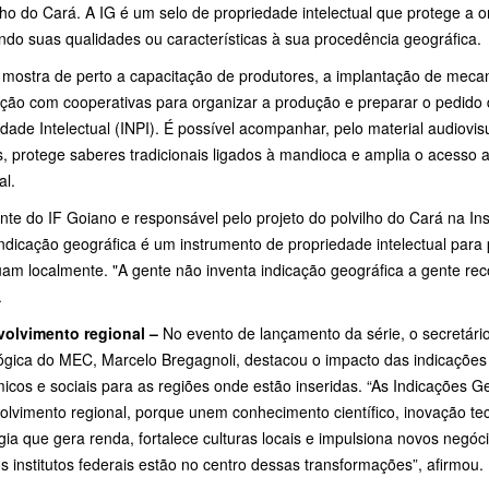
lho do Cará. A IG é um selo de propriedade intelectual que protege a 
ndo suas qualidades ou características à sua procedência geográfica.
 mostra de perto a capacitação de produtores, a implantação de mecan
ação com cooperativas para organizar a produção e preparar o pedido d
dade Intelectual (INPI). É possível acompanhar, pelo material audiovis
s, protege saberes tradicionais ligados à mandioca e amplia o acesso 
ial.
te do IF Goiano e responsável pelo projeto do polvilho do Cará na Ins
ndicação geográfica é um instrumento de propriedade intelectual para
uam localmente. "A gente não inventa indicação geográfica a gente re
.
olvimento regional –
No evento de lançamento da série, o secretári
ógica do MEC, Marcelo Bregagnoli, destacou o impacto das indicações 
icos e sociais para as regiões onde estão inseridas. “As Indicações 
olvimento regional, porque unem conhecimento científico, inovação te
gia que gera renda, fortalece culturas locais e impulsiona novos negó
 institutos federais estão no centro dessas transformações”, afirmou.