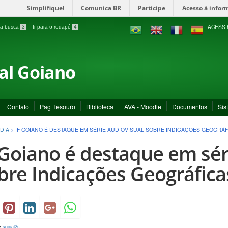
Simplifique!
Comunica BR
Participe
Acesso à infor
ACESSI
a a busca
3
Ir para o rodapé
4
ral Goiano
Contato
Pag Tesouro
Biblioteca
AVA - Moodle
Documentos
Sis
DIA
>
IF GOIANO É DESTAQUE EM SÉRIE AUDIOVISUAL SOBRE INDICAÇÕES GEOGRÁF
 Goiano é destaque em sér
bre Indicações Geográfica
y
social2s