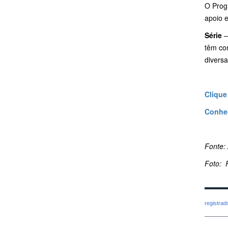
O Prog
apoio 
Série
–
têm con
divers
Clique
Conheç
Fonte:
Foto: 
registra