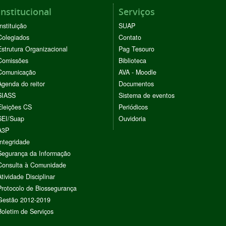
Institucional
Serviços
Instituição
SUAP
Colegiados
Contato
Estrutura Organizacional
Pag Tesouro
Comissões
Biblioteca
Comunicação
AVA - Moodle
Agenda do reitor
Documentos
SIASS
Sistema de eventos
Eleições CS
Periódicos
SEI/Suap
Ouvidoria
A3P
Integridade
Segurança da Informação
Consulta à Comunidade
Atividade Disciplinar
Protocolo de Biossegurança
Gestão 2012-2019
Boletim de Serviços