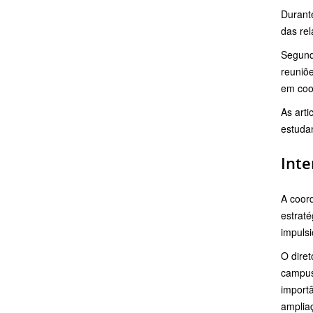
Durant
das rel
Segundo
reuniõe
em coo
As arti
estudan
Inte
A coor
estraté
impulsi
O dire
campus 
importâ
amplia