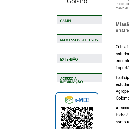
Publicad
Março de
CAMPI
Missã
ensin
PROCESSOS SELETIVOS
O Insti
estuda
EXTENSÃO
encontr
importâ
Partic
ACESSO À
INFORMAÇÃO
estudan
Agropec
Colômb
A missã
Hidrol
como u