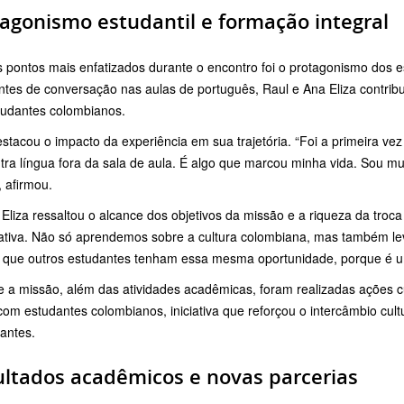
agonismo estudantil e formação integral
 pontos mais enfatizados durante o encontro foi o protagonismo dos 
entes de conversação nas aulas de português, Raul e Ana Eliza contri
tudantes colombianos.
stacou o impacto da experiência em sua trajetória. “Foi a primeira vez 
ra língua fora da sala de aula. É algo que marcou minha vida. Sou mui
, afirmou.
Eliza ressaltou o alcance dos objetivos da missão e a riqueza da troca
icativa. Não só aprendemos sobre a cultura colombiana, mas também le
 que outros estudantes tenham essa mesma oportunidade, porque é um 
e a missão, além das atividades acadêmicas, foram realizadas ações 
com estudantes colombianos, iniciativa que reforçou o intercâmbio cultu
pantes.
ltados acadêmicos e novas parcerias