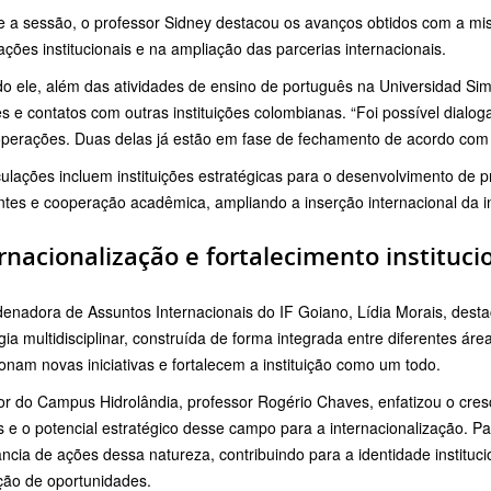
e a sessão, o professor Sidney destacou os avanços obtidos com a mis
ações institucionais e na ampliação das parcerias internacionais.
 ele, além das atividades de ensino de português na Universidad Simó
s e contatos com outras instituições colombianas. “Foi possível dialoga
perações. Duas delas já estão em fase de fechamento de acordo com o
culações incluem instituições estratégicas para o desenvolvimento de p
tes e cooperação acadêmica, ampliando a inserção internacional da in
rnacionalização e fortalecimento instituci
denadora de Assuntos Internacionais do IF Goiano, Lídia Morais, dest
gia multidisciplinar, construída de forma integrada entre diferentes á
onam novas iniciativas e fortalecem a instituição como um todo.
tor do Campus Hidrolândia, professor Rogério Chaves, enfatizou o cre
e o potencial estratégico desse campo para a internacionalização. Pa
ncia de ações dessa natureza, contribuindo para a identidade instituc
ção de oportunidades.