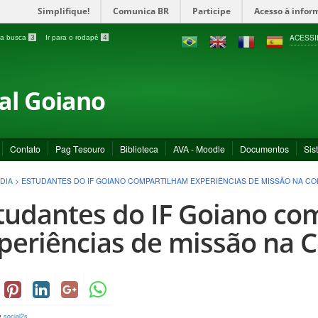
Simplifique!
Comunica BR
Participe
Acesso à infor
ACESSI
a a busca
3
Ir para o rodapé
4
ral Goiano
Contato
Pag Tesouro
Biblioteca
AVA - Moodle
Documentos
Sis
DIA
>
ESTUDANTES DO IF GOIANO COMPARTILHAM EXPERIÊNCIAS DE MISSÃO NA CO
tudantes do IF Goiano co
periências de missão na 
y
social2s