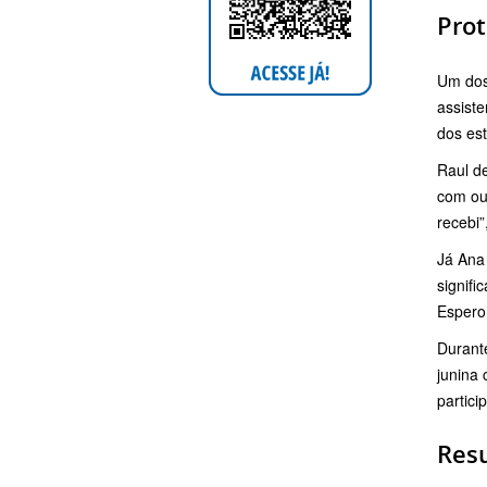
Prot
Um dos
assist
dos es
Raul de
com out
recebi”
Já Ana 
signif
Espero
Durant
junina 
partici
Resu