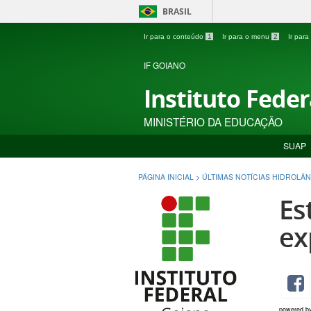
BRASIL
Ir para o conteúdo
1
Ir para o menu
2
Ir par
IF GOIANO
Instituto Fede
MINISTÉRIO DA EDUCAÇÃO
SUAP
PÁGINA INICIAL
>
ÚLTIMAS NOTÍCIAS HIDROLÂN
Es
ex
powered b