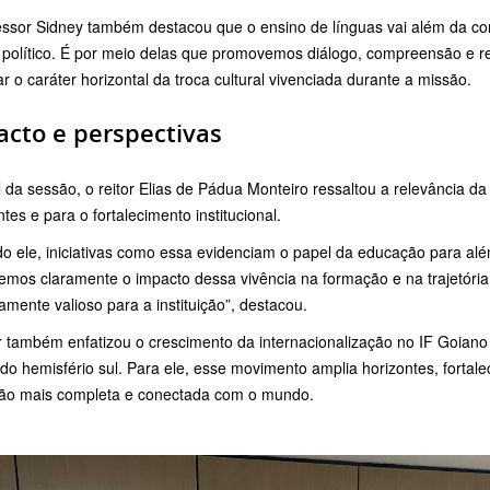
essor Sidney também destacou que o ensino de línguas vai além da c
político. É por meio delas que promovemos diálogo, compreensão e res
ar o caráter horizontal da troca cultural vivenciada durante a missão.
cto e perspectivas
l da sessão, o reitor Elias de Pádua Monteiro ressaltou a relevância d
tes e para o fortalecimento institucional.
 ele, iniciativas como essa evidenciam o papel da educação para além 
emos claramente o impacto dessa vivência na formação e na trajetória
mente valioso para a instituição”, destacou.
r também enfatizou o crescimento da internacionalização no IF Goiano
do hemisfério sul. Para ele, esse movimento amplia horizontes, fortal
ão mais completa e conectada com o mundo.