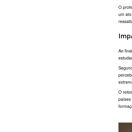
O prof
um ato 
ressalt
Impa
Ao fina
estudan
Segundo
perceb
extrema
O reito
países 
formaç