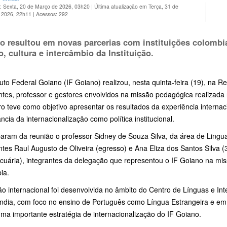
o: Sexta, 20 de Março de 2026, 03h20
|
Última atualização em Terça, 31 de
 2026, 22h11
|
Acessos: 292
o resultou em novas parcerias com instituições colombi
o, cultura e intercâmbio da Instituição.
tuto Federal Goiano (IF Goiano) realizou, nesta quinta-feira (19), na R
ntes, professor e gestores envolvidos na missão pedagógica realizad
o teve como objetivo apresentar os resultados da experiência internaci
ncia da internacionalização como política institucional.
iparam da reunião o professor Sidney de Souza Silva, da área de Ling
tes Raul Augusto de Oliveira (egresso) e Ana Eliza dos Santos Silva 
uária), integrantes da delegação que representou o IF Goiano na miss
ia.
o internacional foi desenvolvida no âmbito do Centro de Línguas e In
ândia, com foco no ensino de Português como Língua Estrangeira e em 
ma importante estratégia de internacionalização do IF Goiano.