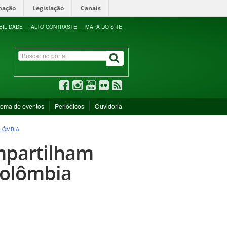
mação
Legislação
Canais
BILIDADE
ALTO CONTRASTE
MAPA DO SITE
tema de eventos
Periódicos
Ouvidoria
LÔMBIA
mpartilham
Colômbia