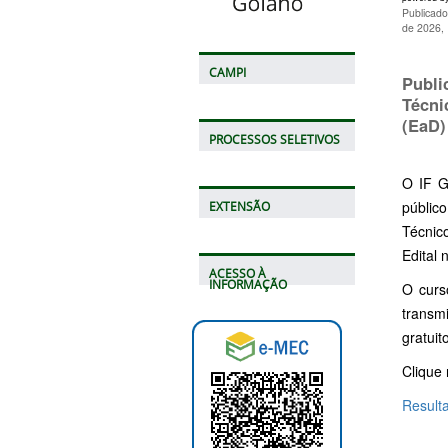
Publicado
de 2026,
CAMPI
Publi
Técni
(EaD)
PROCESSOS SELETIVOS
O IF G
públic
EXTENSÃO
Técnic
Edital 
ACESSO À
INFORMAÇÃO
O curs
transm
gratuit
Clique 
Result