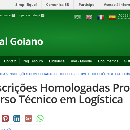
Simplifique!
Comunica BR
Participe
Acesso à infor
ACESSI
a a busca
3
Ir para o rodapé
4
ral Goiano
Contato
Pag Tesouro
Biblioteca
AVA - Moodle
Documentos
Sis
DIA
>
INSCRIÇÕES HOMOLOGADAS PROCESSO SELETIVO CURSO TÉCNICO EM LOGÍS
scrições Homologadas Pro
rso Técnico em Logística
y
social2s