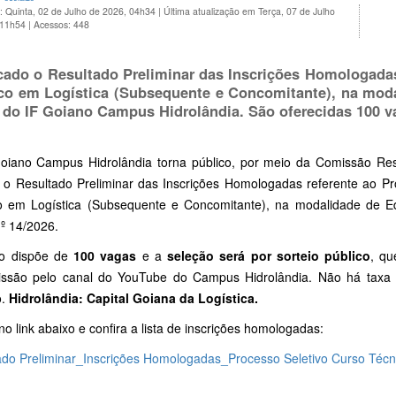
: Quinta, 02 de Julho de 2026, 04h34
|
Última atualização em Terça, 07 de Julho
 11h54
|
Acessos: 448
cado o
Resultado Preliminar das Inscrições Homologada
co em Logística (Subsequente e Concomitante), na mod
 do IF Goiano Campus Hidrolândia. São oferecidas
100 v
oiano Campus Hidrolândia torna público, por meio da Comissão Resp
o o Resultado Preliminar das Inscrições Homologadas referente ao Pr
o em Logística (Subsequente e Concomitante), na modalidade de Ed
nº 14/2026.
o dispõe de
100 vagas
e a
seleção será por sorteio público
, q
issão pelo canal do YouTube do Campus Hidrolândia. Não há taxa d
o.
Hidrolândia: Capital Goiana da Logística.
no link abaixo e confira a lista de inscrições homologadas:
ado Preliminar_Inscrições Homologadas_Processo Seletivo Curso Técn