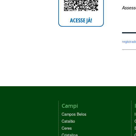
Assess
registra
Campi
Campos Belos
Catalão
Ceres
Cristalina