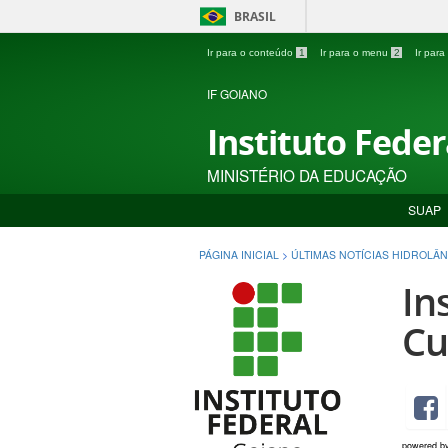
BRASIL
Ir para o conteúdo
1
Ir para o menu
2
Ir par
IF GOIANO
Instituto Fede
MINISTÉRIO DA EDUCAÇÃO
SUAP
PÁGINA INICIAL
>
ÚLTIMAS NOTÍCIAS HIDROLÂN
In
Cu
powered b