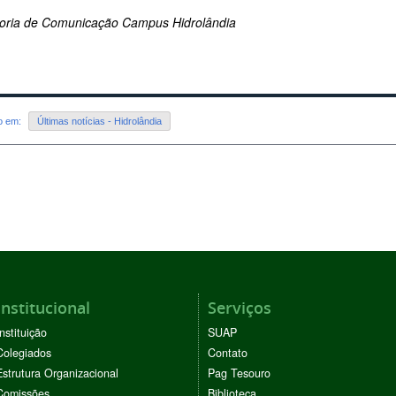
oria de Comunicação Campus Hidrolândia
do em:
Últimas notícias - Hidrolândia
Institucional
Serviços
Instituição
SUAP
Colegiados
Contato
Estrutura Organizacional
Pag Tesouro
Comissões
Biblioteca