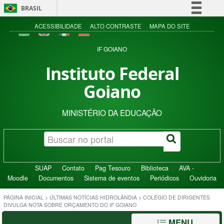
BRASIL
Simplifique!
ACESSIBILIDADE
ALTO CONTRASTE
MAPA DO SITE
Comunica BR
IF GOIANO
Participe
Instituto Federal
Acesso à informação
Goiano
Legislação
Canais
MINISTÉRIO DA EDUCAÇÃO
SUAP
Contato
Pag Tesouro
Biblioteca
AVA -
Moodle
Documentos
Sistema de eventos
Periódicos
Ouvidoria
PÁGINA INICIAL
>
ÚLTIMAS NOTÍCIAS HIDROLÂNDIA
>
COLÉGIO DE DIRIGENTES
DIVULGA NOTA SOBRE ORÇAMENTO DO IF GOIANO
MENU