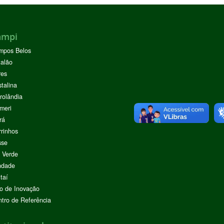
ampi
mpos Belos
alão
res
stalina
rolândia
meri
rá
rinhos
sse
 Verde
ndade
taí
o de Inovação
tro de Referência