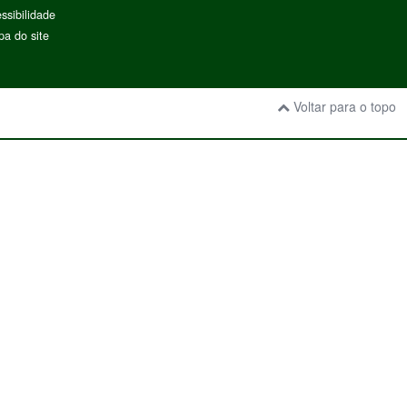
ssibilidade
a do site
Voltar para o topo