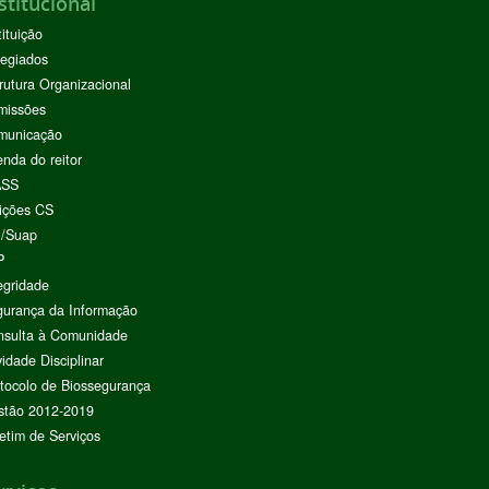
stitucional
tituição
egiados
rutura Organizacional
missões
municação
nda do reitor
ASS
ições CS
I/Suap
P
egridade
urança da Informação
nsulta à Comunidade
vidade Disciplinar
tocolo de Biossegurança
stão 2012-2019
etim de Serviços