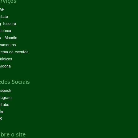
rviços
AP
ntato
g Tesouro
lioteca
 - Moodle
cumentos
tema de eventos
iódicos
idoria
des Sociais
cebook
tagram
uTube
ckr
S
bre o site