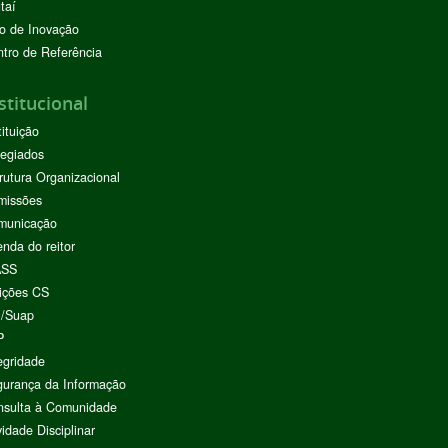
taí
o de Inovação
tro de Referência
stitucional
tituição
egiados
rutura Organizacional
missões
municação
nda do reitor
ASS
ições CS
I/Suap
P
egridade
urança da Informação
nsulta à Comunidade
vidade Disciplinar