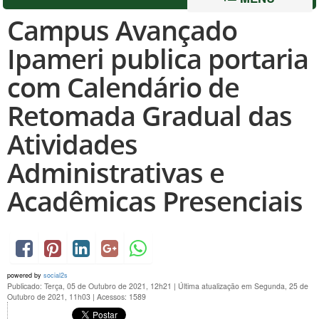
Campus Avançado
Ipameri publica portaria
com Calendário de
Retomada Gradual das
Atividades
Administrativas e
Acadêmicas Presenciais
powered by
social2s
Publicado: Terça, 05 de Outubro de 2021, 12h21
|
Última atualização em Segunda, 25 de
Outubro de 2021, 11h03
|
Acessos: 1589