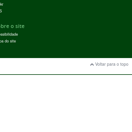
ckr
S
bre o site
ssibilidade
a do site
Voltar para o topo