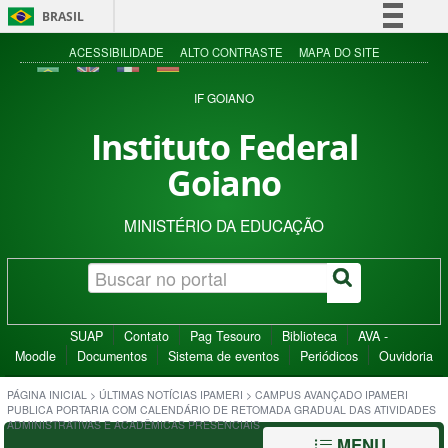
BRASIL
Simplifique!
ACESSIBILIDADE
ALTO CONTRASTE
MAPA DO SITE
Comunica BR
IF GOIANO
Participe
Instituto Federal
Acesso à informação
Goiano
Legislação
Canais
MINISTÉRIO DA EDUCAÇÃO
SUAP
Contato
Pag Tesouro
Biblioteca
AVA -
Moodle
Documentos
Sistema de eventos
Periódicos
Ouvidoria
PÁGINA INICIAL
>
ÚLTIMAS NOTÍCIAS IPAMERI
>
CAMPUS AVANÇADO IPAMERI
PUBLICA PORTARIA COM CALENDÁRIO DE RETOMADA GRADUAL DAS ATIVIDADES
ADMINISTRATIVAS E ACADÊMICAS PRESENCIAIS
MENU