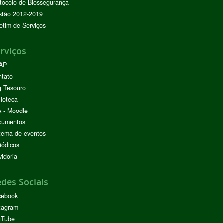
tocolo de Biossegurança
stão 2012-2019
etim de Serviços
rviços
AP
ntato
g Tesouro
lioteca
 - Moodle
cumentos
tema de eventos
iódicos
idoria
des Sociais
cebook
tagram
uTube