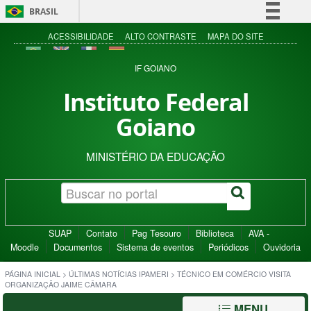
BRASIL
Simplifique!
ACESSIBILIDADE
ALTO CONTRASTE
MAPA DO SITE
Comunica BR
IF GOIANO
Participe
Instituto Federal
Acesso à informação
Goiano
Legislação
Canais
MINISTÉRIO DA EDUCAÇÃO
SUAP
Contato
Pag Tesouro
Biblioteca
AVA -
Moodle
Documentos
Sistema de eventos
Periódicos
Ouvidoria
PÁGINA INICIAL
>
ÚLTIMAS NOTÍCIAS IPAMERI
>
TÉCNICO EM COMÉRCIO VISITA
ORGANIZAÇÃO JAIME CÂMARA
MENU