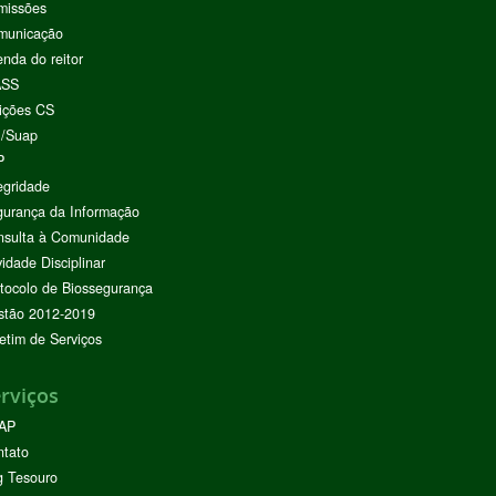
missões
municação
nda do reitor
ASS
ições CS
I/Suap
P
egridade
urança da Informação
nsulta à Comunidade
vidade Disciplinar
tocolo de Biossegurança
stão 2012-2019
etim de Serviços
rviços
AP
ntato
g Tesouro