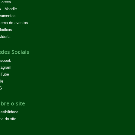
lioteca
 - Moodle
cumentos
tema de eventos
iódicos
idoria
des Sociais
cebook
tagram
uTube
ckr
S
bre o site
ssibilidade
a do site