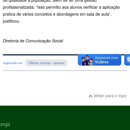
profissionalizada. “Isso permitiu aos alunos verificar a aplicação
prática de vários conceitos e abordagens em sala de aula”,
justificou.
Diretoria de Comunicação Social
registrado em:
Últimas notícias - Ipameri
Voltar para o topo
ampi