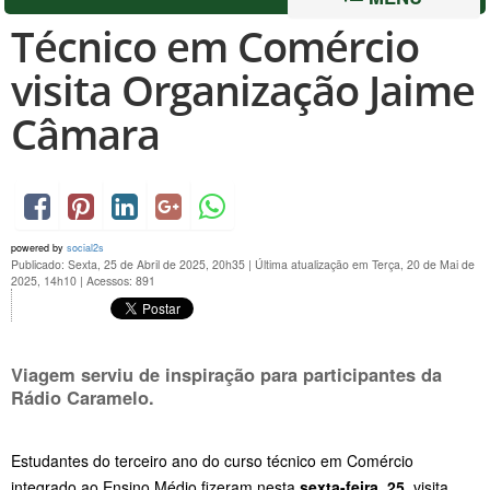
Técnico em Comércio
visita Organização Jaime
Câmara
powered by
social2s
Publicado: Sexta, 25 de Abril de 2025, 20h35
|
Última atualização em Terça, 20 de Mai de
2025, 14h10
|
Acessos: 891
Viagem serviu de inspiração para participantes da
Rádio Caramelo.
Estudantes do terceiro ano do curso técnico em Comércio
integrado ao Ensino Médio fizeram nesta
sexta-feira, 25
, visita