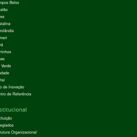
mpos Belos
alão
res
stalina
rolândia
meri
rá
rinhos
sse
 Verde
ndade
taí
o de Inovação
tro de Referência
stitucional
tituição
egiados
rutura Organizacional