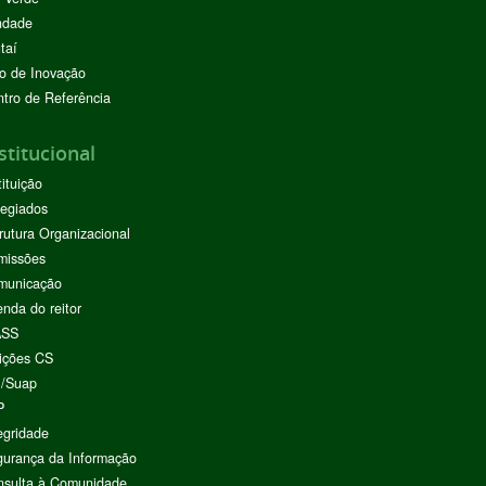
ndade
taí
o de Inovação
tro de Referência
stitucional
tituição
egiados
rutura Organizacional
missões
municação
nda do reitor
ASS
ições CS
I/Suap
P
egridade
urança da Informação
nsulta à Comunidade