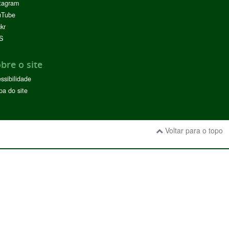
tagram
uTube
ckr
S
bre o site
ssibilidade
a do site
Voltar para o topo