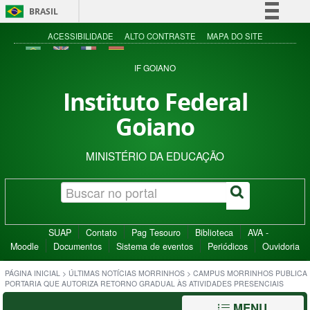
BRASIL
Simplifique!
ACESSIBILIDADE
ALTO CONTRASTE
MAPA DO SITE
Comunica BR
IF GOIANO
Participe
Instituto Federal
Acesso à informação
Goiano
Legislação
Canais
MINISTÉRIO DA EDUCAÇÃO
SUAP
Contato
Pag Tesouro
Biblioteca
AVA -
Moodle
Documentos
Sistema de eventos
Periódicos
Ouvidoria
PÁGINA INICIAL
>
ÚLTIMAS NOTÍCIAS MORRINHOS
>
CAMPUS MORRINHOS PUBLICA
PORTARIA QUE AUTORIZA RETORNO GRADUAL ÀS ATIVIDADES PRESENCIAIS
MENU