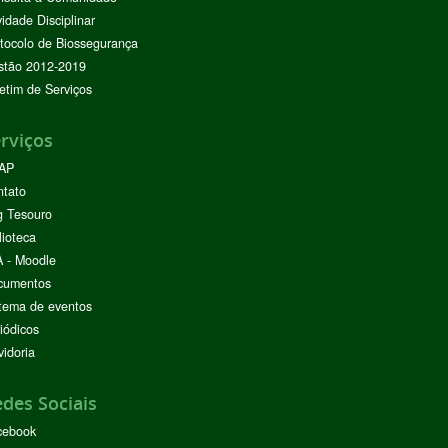
vidade Disciplinar
tocolo de Biossegurança
stão 2012-2019
etim de Serviços
rviços
AP
ntato
g Tesouro
lioteca
 - Moodle
cumentos
tema de eventos
iódicos
idoria
des Sociais
cebook