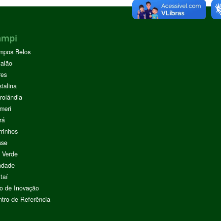
ampi
mpos Belos
alão
res
stalina
rolândia
meri
rá
rinhos
sse
 Verde
ndade
taí
o de Inovação
tro de Referência