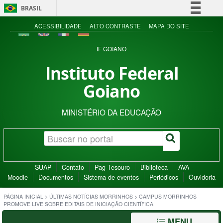
BRASIL
Simplifique!
ACESSIBILIDADE
ALTO CONTRASTE
MAPA DO SITE
Comunica BR
IF GOIANO
Participe
Instituto Federal
Acesso à informação
Goiano
Legislação
Canais
MINISTÉRIO DA EDUCAÇÃO
SUAP
Contato
Pag Tesouro
Biblioteca
AVA -
Moodle
Documentos
Sistema de eventos
Periódicos
Ouvidoria
PÁGINA INICIAL
>
ÚLTIMAS NOTÍCIAS MORRINHOS
>
CAMPUS MORRINHOS
PROMOVE LIVE SOBRE EDITAIS DE INICIAÇÃO CIENTÍFICA
MENU