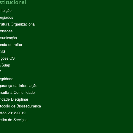
stitucional
tituição
egiados
rutura Organizacional
missões
municação
nda do reitor
ASS
ições CS
I/Suap
P
egridade
urança da Informação
nsulta à Comunidade
vidade Disciplinar
tocolo de Biossegurança
stão 2012-2019
etim de Serviços