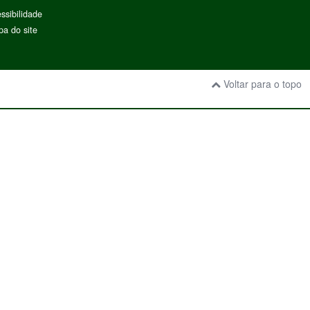
ssibilidade
a do site
Voltar para o topo