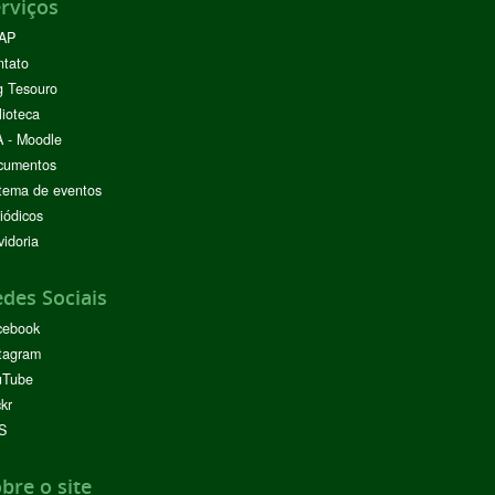
rviços
AP
ntato
g Tesouro
lioteca
 - Moodle
cumentos
tema de eventos
iódicos
idoria
des Sociais
cebook
tagram
uTube
ckr
S
bre o site