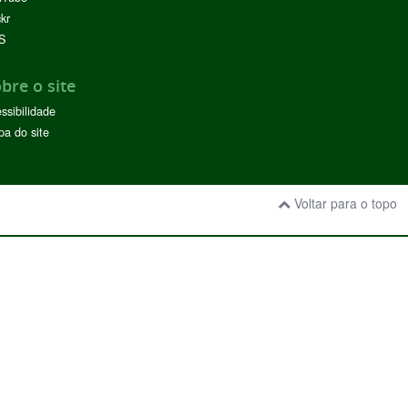
ckr
S
bre o site
ssibilidade
a do site
Voltar para o topo