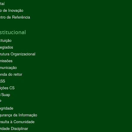
taí
o de Inovação
tro de Referência
stitucional
tituição
egiados
rutura Organizacional
missões
municação
nda do reitor
ASS
ições CS
I/Suap
P
egridade
urança da Informação
nsulta à Comunidade
vidade Disciplinar