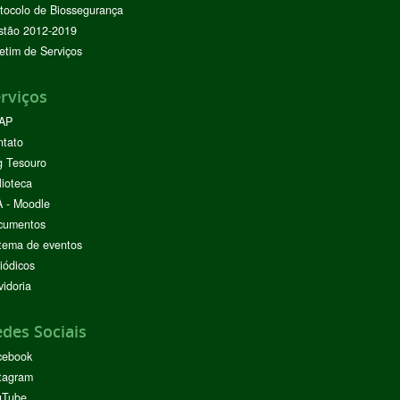
tocolo de Biossegurança
stão 2012-2019
etim de Serviços
rviços
AP
ntato
g Tesouro
lioteca
 - Moodle
cumentos
tema de eventos
iódicos
idoria
des Sociais
cebook
tagram
uTube