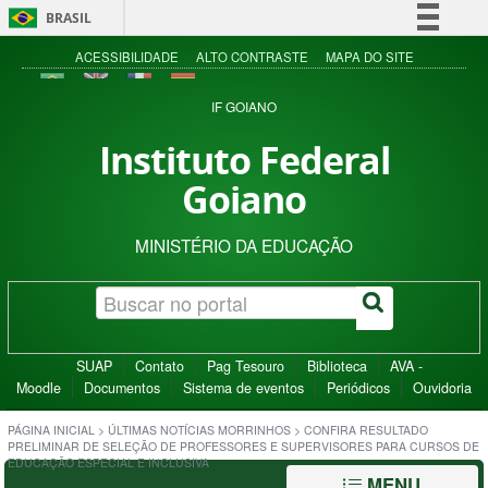
BRASIL
Simplifique!
ACESSIBILIDADE
ALTO CONTRASTE
MAPA DO SITE
Comunica BR
IF GOIANO
Participe
Instituto Federal
Acesso à informação
Goiano
Legislação
Canais
MINISTÉRIO DA EDUCAÇÃO
SUAP
Contato
Pag Tesouro
Biblioteca
AVA -
Moodle
Documentos
Sistema de eventos
Periódicos
Ouvidoria
PÁGINA INICIAL
>
ÚLTIMAS NOTÍCIAS MORRINHOS
>
CONFIRA RESULTADO
PRELIMINAR DE SELEÇÃO DE PROFESSORES E SUPERVISORES PARA CURSOS DE
EDUCAÇÃO ESPECIAL E INCLUSIVA
MENU