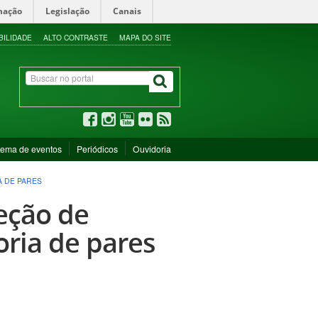
mação
Legislação
Canais
BILIDADE
ALTO CONTRASTE
MAPA DO SITE
tema de eventos
Periódicos
Ouvidoria
A DE PARES
leção de
oria de pares