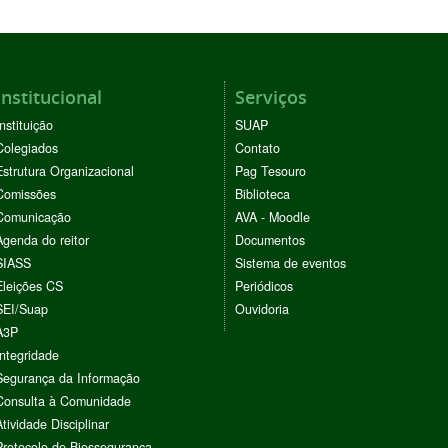
Institucional
Serviços
Instituição
SUAP
Colegiados
Contato
Estrutura Organizacional
Pag Tesouro
Comissões
Biblioteca
Comunicação
AVA - Moodle
Agenda do reitor
Documentos
SIASS
Sistema de eventos
Eleições CS
Periódicos
SEI/Suap
Ouvidoria
A3P
Integridade
Segurança da Informação
Consulta à Comunidade
Atividade Disciplinar
Protocolo de Biossegurança