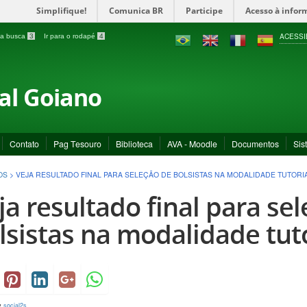
Simplifique!
Comunica BR
Participe
Acesso à infor
ACESSI
a a busca
3
Ir para o rodapé
4
ral Goiano
Contato
Pag Tesouro
Biblioteca
AVA - Moodle
Documentos
Sis
OS
>
VEJA RESULTADO FINAL PARA SELEÇÃO DE BOLSISTAS NA MODALIDADE TUTORI
ja resultado final para se
lsistas na modalidade tut
y
social2s