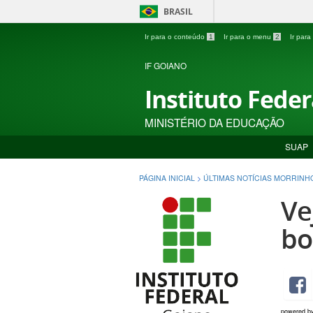
BRASIL
Ir para o conteúdo
1
Ir para o menu
2
Ir par
IF GOIANO
Instituto Fede
MINISTÉRIO DA EDUCAÇÃO
SUAP
PÁGINA INICIAL
>
ÚLTIMAS NOTÍCIAS MORRINH
Ve
bo
powered b