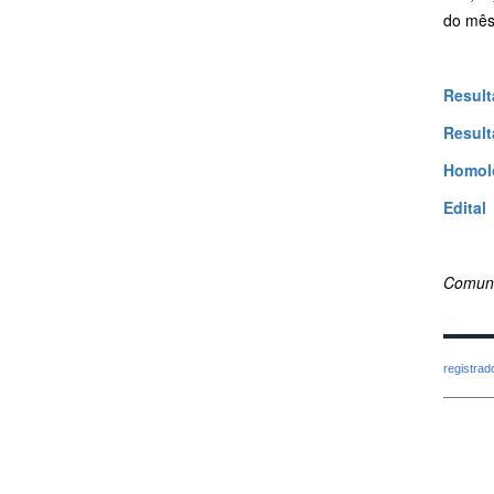
do mês 
Result
Result
Homolo
Edital
Comuni
registra