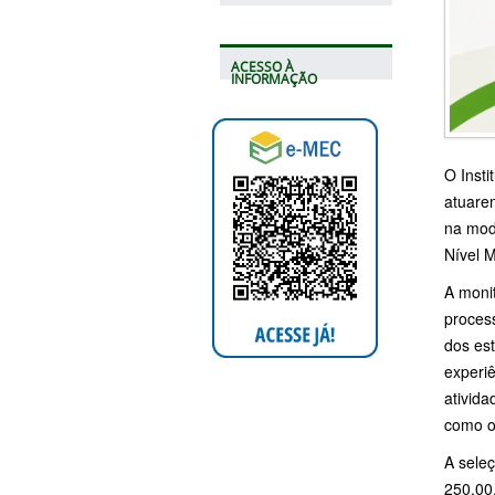
ACESSO À
INFORMAÇÃO
O Insti
atuare
na mod
Nível M
A monit
proces
dos es
experi
ativida
como o 
A seleç
250,00