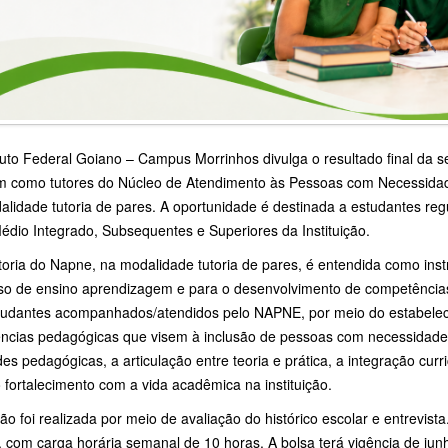
tuto Federal Goiano – Campus Morrinhos divulga o resultado final da s
m como tutores do Núcleo de Atendimento às Pessoas com Necessidad
alidade tutoria de pares. A oportunidade é destinada a estudantes re
édio Integrado, Subsequentes e Superiores da Instituição.
oria do Napne, na modalidade tutoria de pares, é entendida como inst
so de ensino aprendizagem e para o desenvolvimento de competências 
tudantes acompanhados/atendidos pelo NAPNE, por meio do estabelec
ências pedagógicas que visem à inclusão de pessoas com necessidade
des pedagógicas, a articulação entre teoria e prática, a integração cur
fortalecimento com a vida acadêmica na instituição.
ão foi realizada por meio de avaliação do histórico escolar e entrevist
, com carga horária semanal de 10 horas. A bolsa terá vigência de j