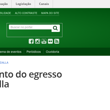
mação
Legislação
Canais
BILIDADE
ALTO CONTRASTE
MAPA DO SITE
tema de eventos
Periódicos
Ouvidoria
BDALLA
nto do egresso
lla