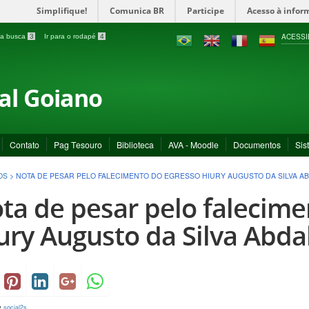
Simplifique!
Comunica BR
Participe
Acesso à infor
ACESSI
a a busca
3
Ir para o rodapé
4
ral Goiano
Contato
Pag Tesouro
Biblioteca
AVA - Moodle
Documentos
Sis
OS
>
NOTA DE PESAR PELO FALECIMENTO DO EGRESSO HIURY AUGUSTO DA SILVA A
ta de pesar pelo falecime
ury Augusto da Silva Abda
y
social2s