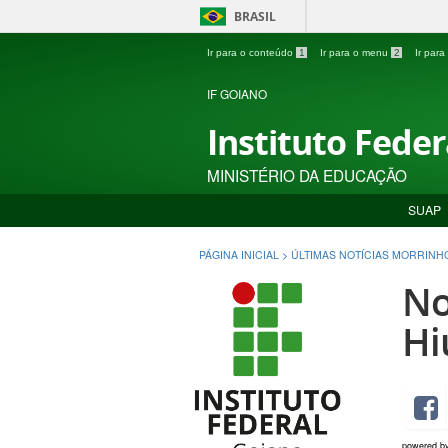
BRASIL
Ir para o conteúdo
1
Ir para o menu
2
Ir par
IF GOIANO
Instituto Fede
MINISTÉRIO DA EDUCAÇÃO
SUAP
PÁGINA INICIAL
>
ÚLTIMAS NOTÍCIAS MORRINH
No
Hi
powered b