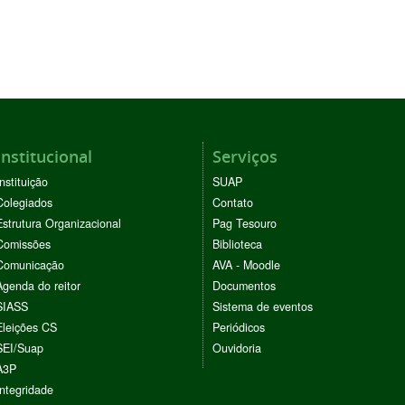
Institucional
Serviços
Instituição
SUAP
Colegiados
Contato
Estrutura Organizacional
Pag Tesouro
Comissões
Biblioteca
Comunicação
AVA - Moodle
Agenda do reitor
Documentos
SIASS
Sistema de eventos
Eleições CS
Periódicos
SEI/Suap
Ouvidoria
A3P
Integridade