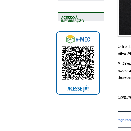
ACESSO À
INFORMAÇÃO
O Inst
Silva A
A Dire
apoio 
deseja
Comuni
registra