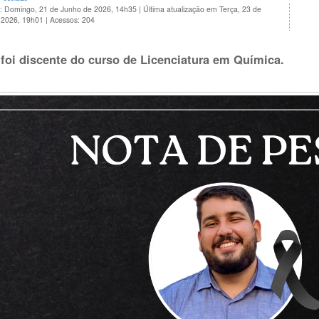
o: Domingo, 21 de Junho de 2026, 14h35
|
Última atualização em Terça, 23 de
 2026, 19h01
|
Acessos: 204
 foi discente do curso de Licenciatura em Química.