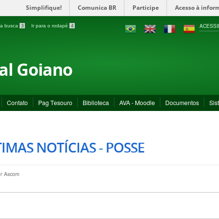
Simplifique!
Comunica BR
Participe
Acesso à infor
ACESSI
a a busca
3
Ir para o rodapé
4
ral Goiano
Contato
Pag Tesouro
Biblioteca
AVA - Moodle
Documentos
Sis
IMAS NOTÍCIAS - POSSE
or
Ascom