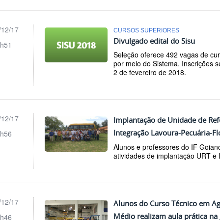
/12/17
CURSOS SUPERIORES
Divulgado edital do Sisu
h51
Seleção oferece 492 vagas de cu
por meio do Sistema. Inscrições s
2 de fevereiro de 2018.
/12/17
Implantação de Unidade de Refe
Integração Lavoura-Pecuária-Fl
h56
Alunos e professores do IF Goian
atividades de implantação URT e
/12/17
Alunos do Curso Técnico em Ag
Médio realizam aula prática na J
h46