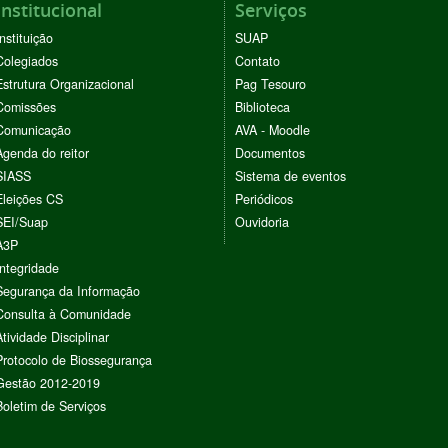
Institucional
Serviços
Instituição
SUAP
Colegiados
Contato
Estrutura Organizacional
Pag Tesouro
Comissões
Biblioteca
Comunicação
AVA - Moodle
Agenda do reitor
Documentos
SIASS
Sistema de eventos
Eleições CS
Periódicos
SEI/Suap
Ouvidoria
A3P
Integridade
Segurança da Informação
Consulta à Comunidade
Atividade Disciplinar
Protocolo de Biossegurança
Gestão 2012-2019
Boletim de Serviços