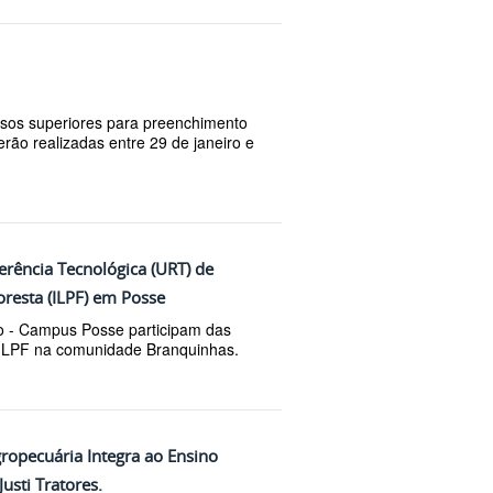
rsos superiores para preenchimento
erão realizadas entre 29 de janeiro e
rência Tecnológica (URT) de
oresta (ILPF) em Posse
o - Campus Posse participam das
 ILPF na comunidade Branquinhas.
ropecuária Integra ao Ensino
usti Tratores.