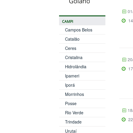
01
14
CAMPI
Campos Belos
Catalão
Ceres
Cristalina
20
Hidrolândia
17
Ipameri
Iporá
Morrinhos
Posse
18
Rio Verde
22
Trindade
Urutaí