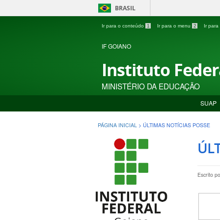
BRASIL
Ir para o conteúdo
1
Ir para o menu
2
Ir par
IF GOIANO
Instituto Fede
MINISTÉRIO DA EDUCAÇÃO
SUAP
PÁGINA INICIAL
>
ÚLTIMAS NOTÍCIAS POSSE
ÚLT
Escrito p