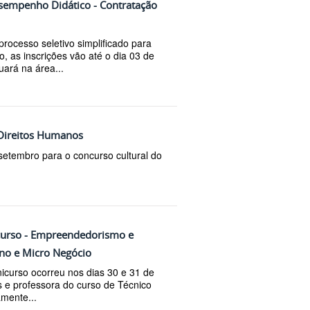
esempenho Didático - Contratação
ocesso seletivo simplificado para
o, as inscrições vão até o dia 03 de
uará na área...
 Direitos Humanos
 setembro para o concurso cultural do
icurso - Empreendedorismo e
eno e Micro Negócio
nicurso ocorreu nos dias 30 e 31 de
s e professora do curso de Técnico
amente...