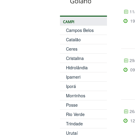
11
19
CAMPI
Campos Belos
Catalão
Ceres
Cristalina
29
Hidrolândia
09
Ipameri
Iporá
Morrinhos
Posse
26
Rio Verde
12
Trindade
Urutaí