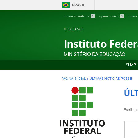
BRASIL
Ir para o conteúdo
1
Ir para o menu
2
Ir par
IF GOIANO
Instituto Fede
MINISTÉRIO DA EDUCAÇÃO
SUAP
PÁGINA INICIAL
>
ÚLTIMAS NOTÍCIAS POSSE
ÚLT
Escrito p