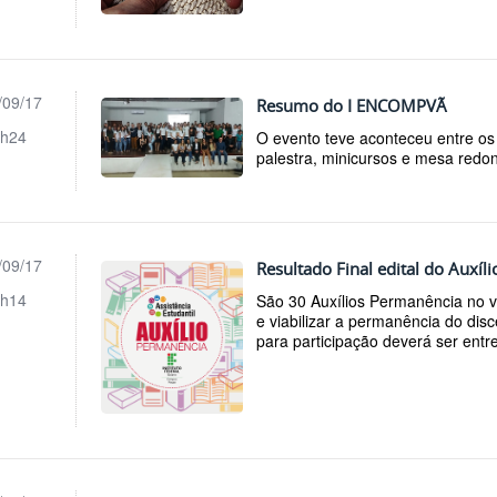
/09/17
Resumo do I ENCOMPVÃ
h24
O evento teve aconteceu entre os
palestra, minicursos e mesa redon
/09/17
Resultado Final edital do Auxí
h14
São 30 Auxílios Permanência no v
e viabilizar a permanência do dis
para participação deverá ser entr