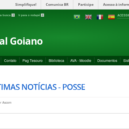
Simplifique!
Comunica BR
Participe
Acesso à infor
ACESSI
a a busca
3
Ir para o rodapé
4
ral Goiano
Contato
Pag Tesouro
Biblioteca
AVA - Moodle
Documentos
Sis
IMAS NOTÍCIAS - POSSE
or
Ascom