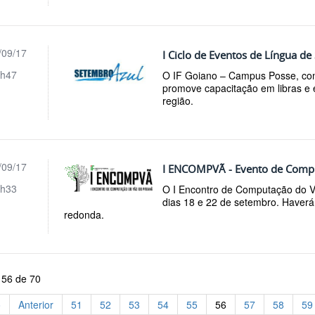
/09/17
I Ciclo de Eventos de Língua de 
h47
O IF Goiano – Campus Posse, co
promove capacitação em libras e
região.
/09/17
I ENCOMPVÃ - Evento de Comp
h33
O I Encontro de Computação do V
dias 18 e 22 de setembro. Haverá 
redonda.
 56 de 70
o
Anterior
51
52
53
54
55
56
57
58
59