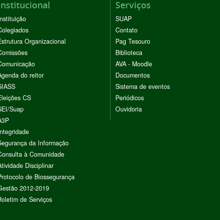
Institucional
Serviços
Instituição
SUAP
Colegiados
Contato
Estrutura Organizacional
Pag Tesouro
Comissões
Biblioteca
Comunicação
AVA - Moodle
Agenda do reitor
Documentos
SIASS
Sistema de eventos
Eleições CS
Periódicos
SEI/Suap
Ouvidoria
A3P
Integridade
Segurança da Informação
Consulta à Comunidade
Atividade Disciplinar
Protocolo de Biossegurança
Gestão 2012-2019
Boletim de Serviços