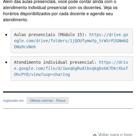
Além das aulas presenciais, você pode contar ainda com o
atendimento individual presencial com os docentes. Veja os
horários disponibilizados por cada docente e agende seu
atendimento.
Aulas presenciais (Módulo 15): 
https://drive.go
ogle.com/drive/folders/1jQOUfymwYp_SrWSrP2GNm6Q
DNa9cvNe6
Atendimento individual presencial: 
https://driv
e.google.com/file/d/1wxq6gRuAlbsqkg6v6K7DkrXGxT
OhcPY8/view?usp=sharing
registrado em:
Últimas notícias - Posse
Voltar para o topo