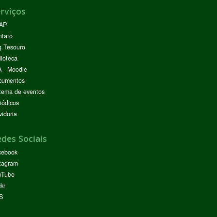
rviços
AP
ntato
g Tesouro
lioteca
 - Moodle
cumentos
tema de eventos
iódicos
idoria
des Sociais
cebook
tagram
uTube
ckr
S