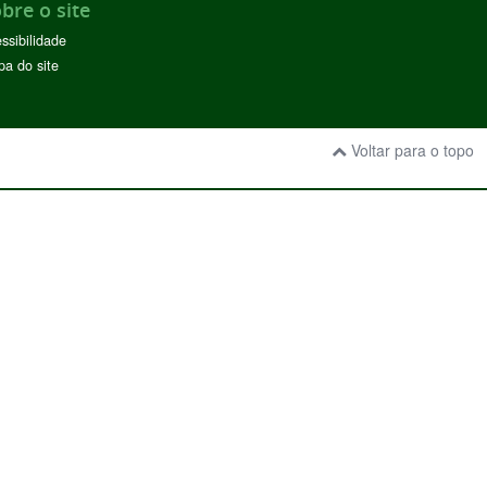
bre o site
ssibilidade
a do site
Voltar para o topo