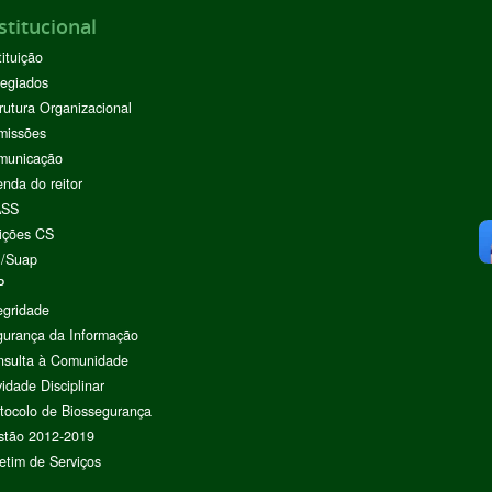
stitucional
tituição
egiados
rutura Organizacional
missões
municação
nda do reitor
ASS
ições CS
I/Suap
P
egridade
urança da Informação
nsulta à Comunidade
vidade Disciplinar
tocolo de Biossegurança
stão 2012-2019
etim de Serviços