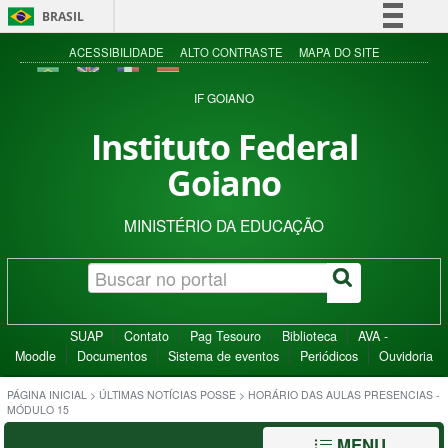
BRASIL
Simplifique!
ACESSIBILIDADE
ALTO CONTRASTE
MAPA DO SITE
Comunica BR
IF GOIANO
Participe
Instituto Federal
Acesso à informação
Goiano
Legislação
Canais
MINISTÉRIO DA EDUCAÇÃO
SUAP
Contato
Pag Tesouro
Biblioteca
AVA -
Moodle
Documentos
Sistema de eventos
Periódicos
Ouvidoria
PÁGINA INICIAL
>
ÚLTIMAS NOTÍCIAS POSSE
>
HORÁRIO DAS AULAS PRESENCIAS -
MÓDULO 15
MENU