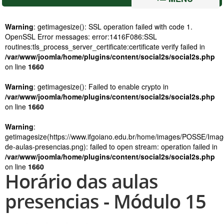
Warning
: getimagesize(): SSL operation failed with code 1.
OpenSSL Error messages: error:1416F086:SSL
routines:tls_process_server_certificate:certificate verify failed in
/var/www/joomla/home/plugins/content/social2s/social2s.php
on line
1660
Warning
: getimagesize(): Failed to enable crypto in
/var/www/joomla/home/plugins/content/social2s/social2s.php
on line
1660
Warning
:
getimagesize(https://www.ifgoiano.edu.br/home/images/POSSE/Ima
de-aulas-presencias.png): failed to open stream: operation failed in
/var/www/joomla/home/plugins/content/social2s/social2s.php
on line
1660
Horário das aulas
presencias - Módulo 15