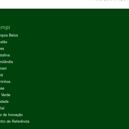
ampi
mpos Belos
alão
res
stalina
rolândia
meri
rá
rinhos
sse
 Verde
ndade
taí
o de Inovação
tro de Referência