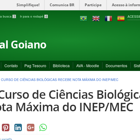
Simplifique!
Comunica BR
Participe
Acesso à infor
ACESSI
a a busca
3
Ir para o rodapé
4
ral Goiano
Contato
Pag Tesouro
Biblioteca
AVA - Moodle
Documentos
Sis
 CURSO DE CIÊNCIAS BIOLÓGICAS RECEBE NOTA MÁXIMA DO INEP/MEC
Curso de Ciências Biológi
ta Máxima do INEP/MEC
y
social2s