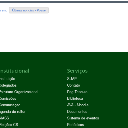
do em:
Últimas notícias - Posse
Institucional
Serviços
Instituição
SUAP
Colegiados
Contato
Estrutura Organizacional
Pag Tesouro
Comissões
Biblioteca
Comunicação
AVA - Moodle
Agenda do reitor
Documentos
SIASS
Sistema de eventos
Eleições CS
Periódicos