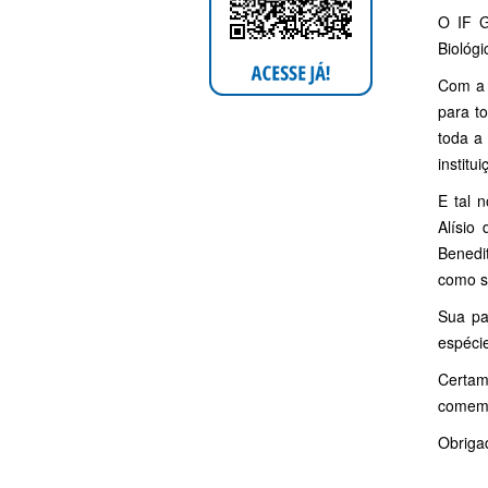
O IF G
Biológ
Com a 
para to
toda a
institu
E tal 
Alísio
Benedi
como s
Sua pa
espéci
Certam
comemo
Obrigad