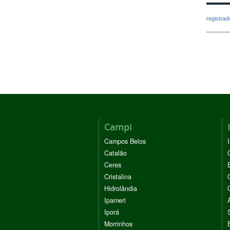
registra
Campi
Campos Belos
Catalão
Ceres
Cristalina
Hidrolândia
Ipameri
Iporá
Morrinhos