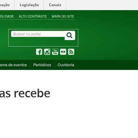
mação
Legislação
Canais
BILIDADE
ALTO CONTRASTE
MAPA DO SITE
tema de eventos
Periódicos
Ouvidoria
cas recebe