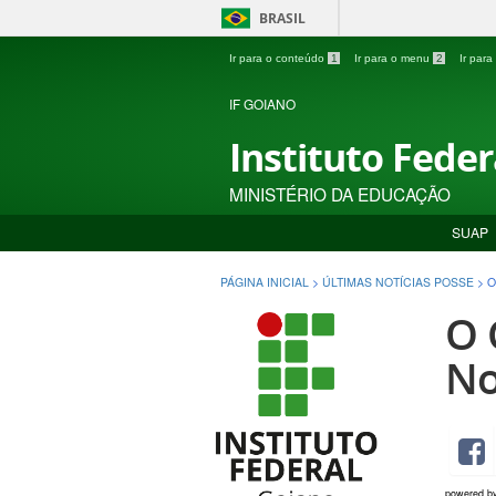
BRASIL
Ir para o conteúdo
1
Ir para o menu
2
Ir par
IF GOIANO
Instituto Fede
MINISTÉRIO DA EDUCAÇÃO
SUAP
PÁGINA INICIAL
>
ÚLTIMAS NOTÍCIAS POSSE
>
O
O 
No
powered b