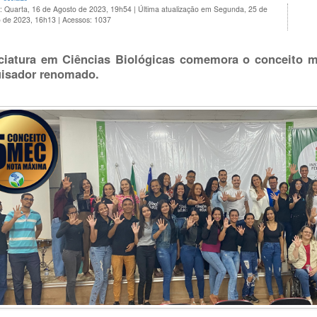
: Quarta, 16 de Agosto de 2023, 19h54
|
Última atualização em Segunda, 25 de
 de 2023, 16h13
|
Acessos: 1037
ciatura em Ciências Biológicas comemora o conceito
isador renomado.