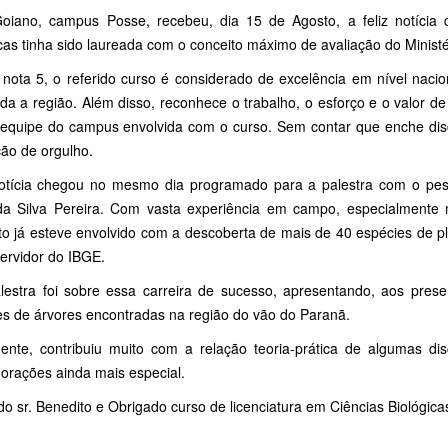
oiano, campus Posse, recebeu, dia 15 de Agosto, a feliz notícia 
icas tinha sido laureada com o conceito máximo de avaliação do Minist
nota 5, o referido curso é considerado de excelência em nível naci
da a região. Além disso, reconhece o trabalho, o esforço e o valor d
 equipe do campus envolvida com o curso. Sem contar que enche disce
ição de orgulho.
notícia chegou no mesmo dia programado para a palestra com o pesq
 da Silva Pereira. Com vasta experiência em campo, especialmente
to já esteve envolvido com a descoberta de mais de 40 espécies de p
ervidor do IBGE.
lestra foi sobre essa carreira de sucesso, apresentando, aos presen
es de árvores encontradas na região do vão do Paranã.
ente, contribuiu muito com a relação teoria-prática de algumas disc
rações ainda mais especial.
o sr. Benedito e Obrigado curso de licenciatura em Ciências Biológica