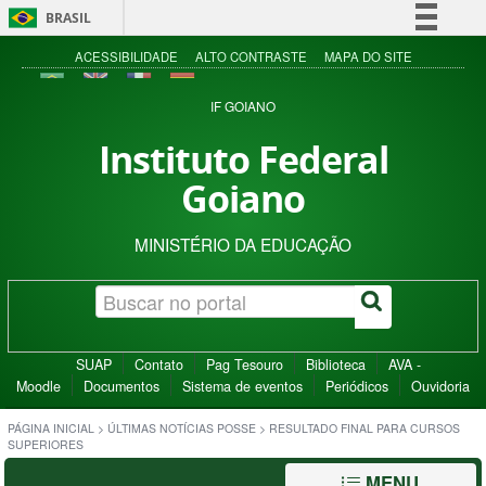
BRASIL
Simplifique!
ACESSIBILIDADE
ALTO CONTRASTE
MAPA DO SITE
Comunica BR
IF GOIANO
Participe
Instituto Federal
Acesso à informação
Goiano
Legislação
Canais
MINISTÉRIO DA EDUCAÇÃO
SUAP
Contato
Pag Tesouro
Biblioteca
AVA -
Moodle
Documentos
Sistema de eventos
Periódicos
Ouvidoria
PÁGINA INICIAL
>
ÚLTIMAS NOTÍCIAS POSSE
>
RESULTADO FINAL PARA CURSOS
SUPERIORES
MENU