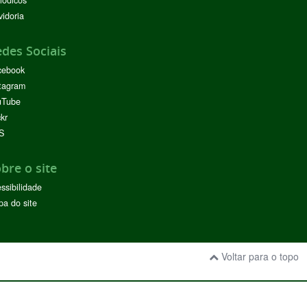
iódicos
idoria
des Sociais
cebook
tagram
uTube
ckr
S
bre o site
ssibilidade
a do site
Voltar para o topo