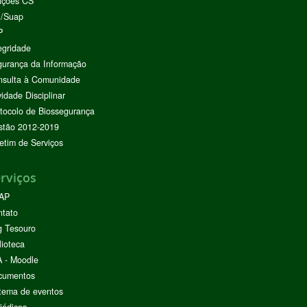
ições CS
I/Suap
P
egridade
urança da Informação
nsulta à Comunidade
vidade Disciplinar
tocolo de Biossegurança
stão 2012-2019
etim de Serviços
rviços
AP
ntato
g Tesouro
lioteca
 - Moodle
cumentos
tema de eventos