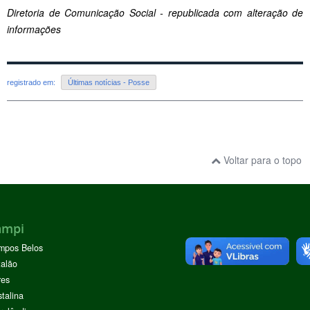
Diretoria de Comunicação Social - republicada com alteração de
informações
registrado em:
Últimas notícias - Posse
Voltar para o topo
ampi
mpos Belos
alão
res
stalina