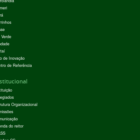
rolândia
meri
rá
rinhos
sse
 Verde
ndade
taí
o de Inovação
tro de Referência
stitucional
tituição
egiados
rutura Organizacional
missões
municação
nda do reitor
ASS