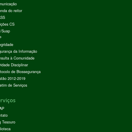
municação
nda do reitor
ASS
ições CS
I/Suap
P
egridade
urança da Informação
nsulta à Comunidade
vidade Disciplinar
tocolo de Biossegurança
stão 2012-2019
etim de Serviços
rviços
AP
ntato
g Tesouro
lioteca