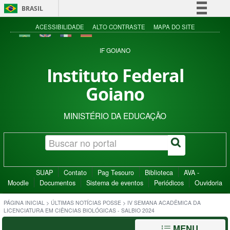
BRASIL
Simplifique!
ACESSIBILIDADE
ALTO CONTRASTE
MAPA DO SITE
Comunica BR
IF GOIANO
Participe
Instituto Federal
Acesso à informação
Goiano
Legislação
Canais
MINISTÉRIO DA EDUCAÇÃO
SUAP
Contato
Pag Tesouro
Biblioteca
AVA -
Moodle
Documentos
Sistema de eventos
Periódicos
Ouvidoria
PÁGINA INICIAL
>
ÚLTIMAS NOTÍCIAS POSSE
>
IV SEMANA ACADÊMICA DA
LICENCIATURA EM CIÊNCIAS BIOLÓGICAS - SALBIO 2024
MENU