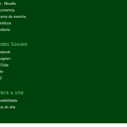
 - Moodle
cumentos
tema de eventos
iódicos
idoria
des Sociais
cebook
tagram
uTube
ckr
S
bre o site
ssibilidade
a do site