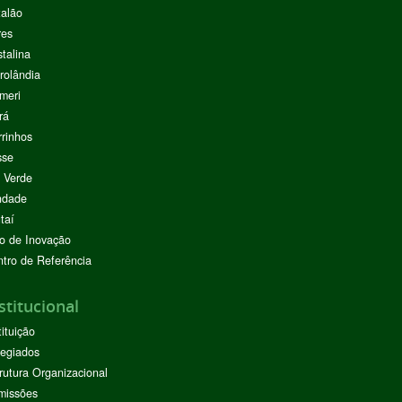
alão
res
stalina
rolândia
meri
rá
rinhos
sse
 Verde
ndade
taí
o de Inovação
tro de Referência
stitucional
tituição
egiados
rutura Organizacional
missões