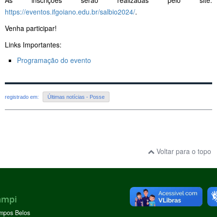
https://eventos.ifgoiano.edu.br/salbio2024/
.
Venha participar!
Links Importantes:
Programação do evento
registrado em:
Últimas notícias - Posse
Voltar para o topo
ampi
mpos Belos