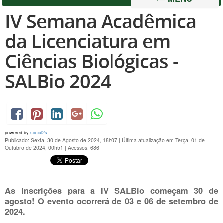
IV Semana Acadêmica
da Licenciatura em
Ciências Biológicas -
SALBio 2024
powered by
social2s
Publicado: Sexta, 30 de Agosto de 2024, 18h07
|
Última atualização em Terça, 01 de
Outubro de 2024, 00h51
|
Acessos: 686
As inscrições para a IV SALBio começam 30 de
agosto! O evento ocorrerá de 03 e 06 de setembro de
2024.