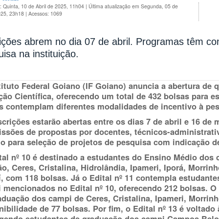
: Quinta, 10 de Abril de 2025, 11h04
|
Última atualização em Segunda, 05 de
025, 23h18
|
Acessos: 1069
ições abrem no dia 07 de abril. Programas têm com
isa na instituição.
tituto Federal Goiano (IF Goiano) anuncia a abertura de 
ação Científica, oferecendo um total de 432 bolsas para 
is contemplam diferentes modalidades de incentivo à pe
scrições estarão abertas entre os dias
7 de abril e 16 de 
ssões de propostas por docentes, técnicos-administrati
o para seleção de projetos de pesquisa com indicação de
tal nº 10 é destinado a estudantes do Ensino Médio dos
ão, Ceres, Cristalina, Hidrolândia, Ipameri, Iporá, Morrin
í, com 118 bolsas. Já o Edital nº 11 contempla estudan
 mencionados no Edital nº 10, oferecendo 212 bolsas. O 
aduação dos campi de Ceres, Cristalina, Ipameri, Morrinh
nibilidade de 77 bolsas. Por fim, o Edital nº 13 é voltado
gendo estudantes de graduação dos campi Campos Belos, 