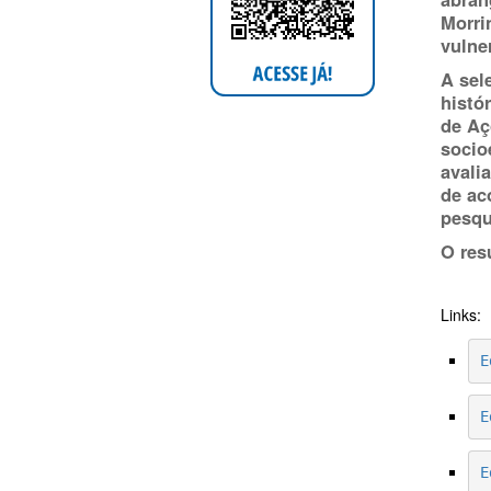
Morri
vulne
A sel
histó
de Aç
socio
avali
de ac
pesqu
O res
Links:
E
E
E