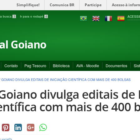
Simplifique!
Comunica BR
Participe
Acesso à infor
ACESSI
a a busca
3
Ir para o rodapé
4
ral Goiano
Contato
Pag Tesouro
Biblioteca
AVA - Moodle
Documentos
Sis
F GOIANO DIVULGA EDITAIS DE INICIAÇÃO CIENTÍFICA COM MAIS DE 400 BOLSAS
 Goiano divulga editais de 
entífica com mais de 400 
y
social2s