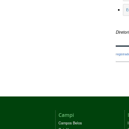
E
Direto
registra
Campi
Campos Belos