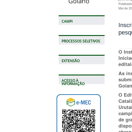
Publicado
Mai de 2
CAMPI
Inscr
pesqu
PROCESSOS SELETIVOS
O Ins
Inici
EXTENSÃO
edita
As in
submi
ACESSO À
INFORMAÇÃO
Goian
O Edi
Catal
Uruta
campi
de gr
dispo
abran