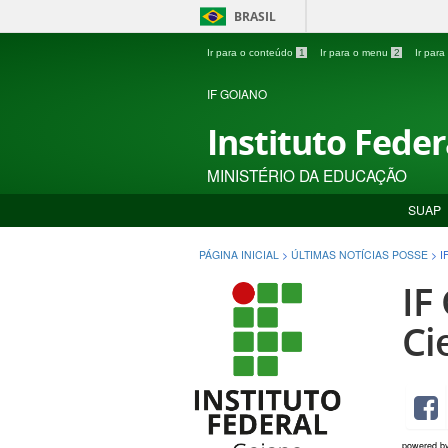
BRASIL
Ir para o conteúdo
1
Ir para o menu
2
Ir par
IF GOIANO
Instituto Fede
MINISTÉRIO DA EDUCAÇÃO
SUAP
PÁGINA INICIAL
>
ÚLTIMAS NOTÍCIAS POSSE
>
I
IF
Ci
powered b