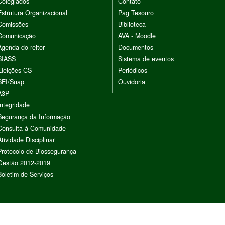
Colegiados
Contato
Estrutura Organizacional
Pag Tesouro
Comissões
Biblioteca
Comunicação
AVA - Moodle
Agenda do reitor
Documentos
SIASS
Sistema de eventos
Eleições CS
Periódicos
SEI/Suap
Ouvidoria
A3P
Integridade
Segurança da Informação
Consulta à Comunidade
Atividade Disciplinar
Protocolo de Biossegurança
Gestão 2012-2019
Boletim de Serviços