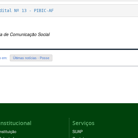
dital Nº 13 - PIBIC-AF
ria de Comunicação Social
do em:
Últimas notícias - Posse
Institucional
Serviços
Instituição
SUAP