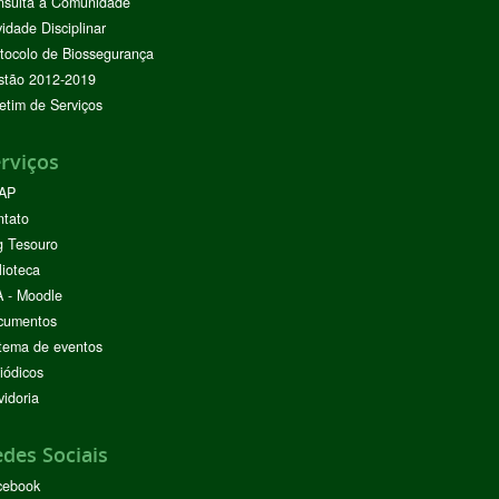
nsulta à Comunidade
vidade Disciplinar
tocolo de Biossegurança
stão 2012-2019
etim de Serviços
rviços
AP
ntato
g Tesouro
lioteca
 - Moodle
cumentos
tema de eventos
iódicos
idoria
des Sociais
cebook