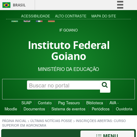
BRASIL
Simplifique!
ACESSIBILIDADE
ALTO CONTRASTE
MAPA DO SITE
Comunica BR
IF GOIANO
Participe
Instituto Federal
Acesso à informação
Goiano
Legislação
Canais
MINISTÉRIO DA EDUCAÇÃO
SUAP
Contato
Pag Tesouro
Biblioteca
AVA -
Moodle
Documentos
Sistema de eventos
Periódicos
Ouvidoria
PÁGINA INICIAL
>
ÚLTIMAS NOTÍCIAS POSSE
>
INSCRIÇÕES ABERTAS: CURSO
SUPERIOR EM AGRONOMIA
MENU