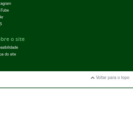
tagram
uTube
ckr
S
bre o site
ssibilidade
a do site
Voltar para o topo