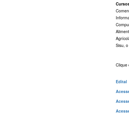
Curso
Comerci
Inform
Comput
Alimen
Agrícol
Sisu, o
Clique 
Edital
Acesse
Acess
Acesse