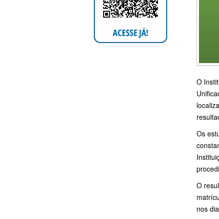
O Insti
Unific
locali
result
Os est
consta
Instit
procedi
O resul
matrícu
nos di