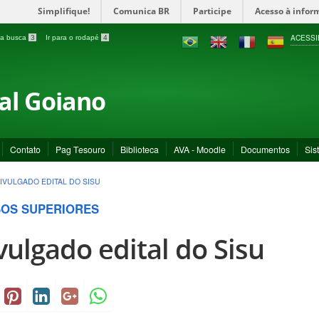
Simplifique!
Comunica BR
Participe
Acesso à infor
ACESSI
a a busca
3
Ir para o rodapé
4
ral Goiano
Contato
Pag Tesouro
Biblioteca
AVA - Moodle
Documentos
Sis
IVULGADO EDITAL DO SISU
OS SUPERIORES
vulgado edital do Sisu