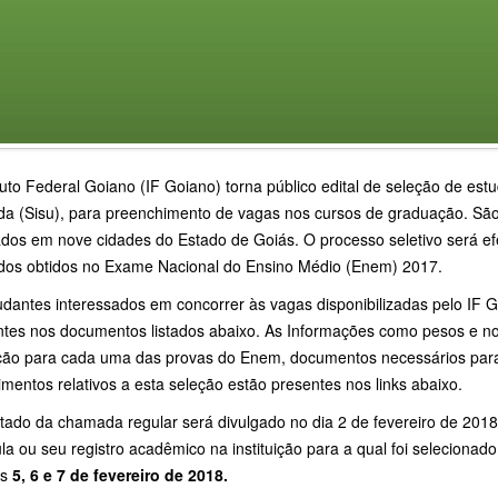
tuto Federal Goiano (IF Goiano) torna público edital de seleção de es
ada (Sisu), para preenchimento de vagas nos cursos de graduação. Sã
zados em nove cidades do Estado de Goiás. O processo seletivo será e
ados obtidos no Exame Nacional do Ensino Médio (Enem) 2017.
udantes interessados em concorrer às vagas disponibilizadas pelo IF G
ntes nos documentos listados abaixo. As Informações como pesos e no
uição para cada uma das provas do Enem, documentos necessários para
mentos relativos a esta seleção estão presentes nos links abaixo.
tado da chamada regular será divulgado no dia 2 de fevereiro de 2018
la ou seu registro acadêmico na instituição para a qual foi selecionad
as
5, 6 e 7 de fevereiro de 2018.