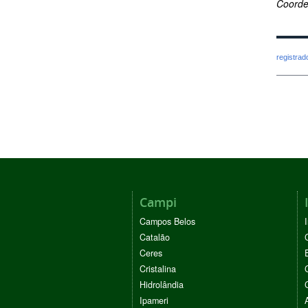
Coorde
registra
Campi
Campos Belos
Catalão
Ceres
Cristalina
Hidrolândia
Ipameri