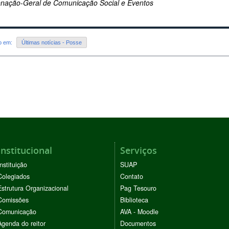
nação-Geral de Comunicação Social e Eventos
do em:
Últimas notícias - Posse
Institucional
Serviços
Instituição
SUAP
Colegiados
Contato
Estrutura Organizacional
Pag Tesouro
Comissões
Biblioteca
Comunicação
AVA - Moodle
Agenda do reitor
Documentos