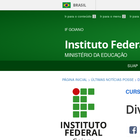
BRASIL
Ir para o conteúdo
1
Ir para o menu
2
Ir par
IF GOIANO
Instituto Fede
MINISTÉRIO DA EDUCAÇÃO
SUAP
PÁGINA INICIAL
>
ÚLTIMAS NOTÍCIAS POSSE
>
D
CURS
Di