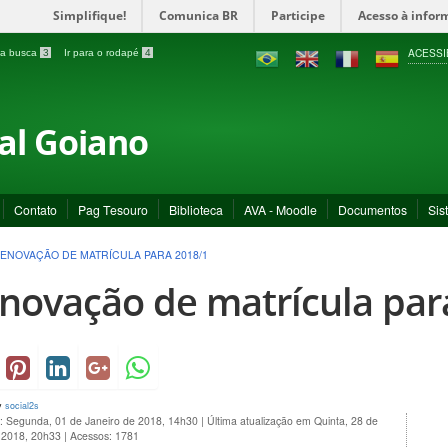
Simplifique!
Comunica BR
Participe
Acesso à infor
ACESSI
a a busca
3
Ir para o rodapé
4
ral Goiano
Contato
Pag Tesouro
Biblioteca
AVA - Moodle
Documentos
Sis
ENOVAÇÃO DE MATRÍCULA PARA 2018/1
novação de matrícula par
y
social2s
o: Segunda, 01 de Janeiro de 2018, 14h30
|
Última atualização em Quinta, 28 de
 2018, 20h33
|
Acessos: 1781