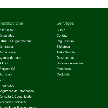
Institucional
Serviços
Instituição
SUAP
Colegiados
Contato
Estrutura Organizacional
Pag Tesouro
Comissões
Biblioteca
Comunicação
AVA - Moodle
Agenda do reitor
Documentos
SIASS
Sistema de eventos
Eleições CS
Periódicos
SEI/Suap
Ouvidoria
A3P
Integridade
Segurança da Informação
Consulta à Comunidade
Atividade Disciplinar
Protocolo de Biossegurança