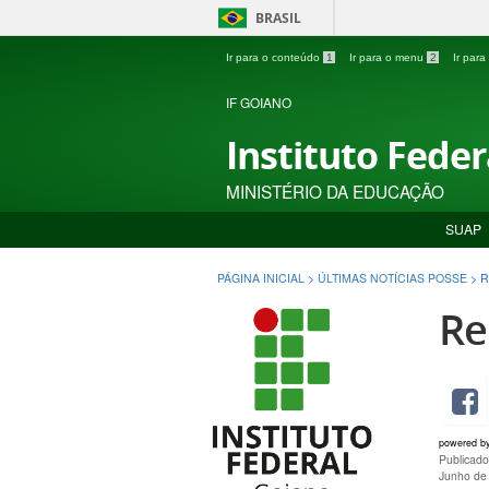
BRASIL
Ir para o conteúdo
1
Ir para o menu
2
Ir par
IF GOIANO
Instituto Fede
MINISTÉRIO DA EDUCAÇÃO
SUAP
PÁGINA INICIAL
>
ÚLTIMAS NOTÍCIAS POSSE
>
R
Re
powered b
Publicad
Junho de