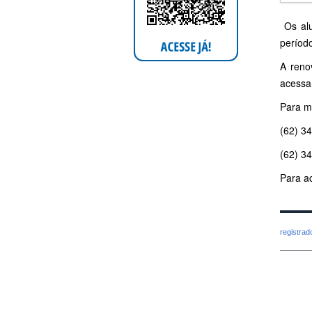
Os alu
período
A reno
acessar
Para m
(62) 3
(62) 3
Para a
registra