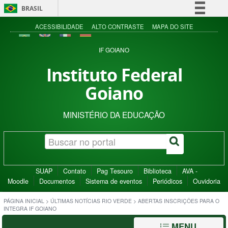
BRASIL
Simplifique!
ACESSIBILIDADE
ALTO CONTRASTE
MAPA DO SITE
Comunica BR
IF GOIANO
Participe
Instituto Federal
Acesso à informação
Goiano
Legislação
Canais
MINISTÉRIO DA EDUCAÇÃO
SUAP
Contato
Pag Tesouro
Biblioteca
AVA -
Moodle
Documentos
Sistema de eventos
Periódicos
Ouvidoria
PÁGINA INICIAL
>
ÚLTIMAS NOTÍCIAS RIO VERDE
>
ABERTAS INSCRIÇÕES PARA O
INTEGRA IF GOIANO
MENU