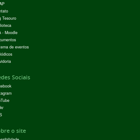
AP
ntato
g Tesouro
lioteca
 - Moodle
cumentos
tema de eventos
iódicos
idoria
des Sociais
cebook
tagram
uTube
ckr
S
bre o site
ssibilidade