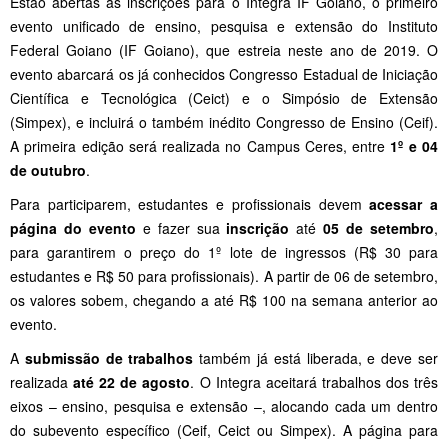
Estão abertas as inscrições para o Integra IF Goiano, o primeiro
evento unificado de ensino, pesquisa e extensão do Instituto
Federal Goiano (IF Goiano), que estreia neste ano de 2019. O
evento abarcará os já conhecidos Congresso Estadual de Iniciação
Científica e Tecnológica (Ceict) e o Simpósio de Extensão
(Simpex), e incluirá o também inédito Congresso de Ensino (Ceif).
A primeira edição será realizada no Campus Ceres, entre
1º e 04
de outubro
.
Para participarem, estudantes e profissionais devem
acessar a
página do evento
e fazer sua
inscrição
até
05 de setembro
,
para garantirem o preço do 1º lote de ingressos (R$ 30 para
estudantes e R$ 50 para profissionais). A partir de 06 de setembro,
os valores sobem, chegando a até R$ 100 na semana anterior ao
evento.
A
submissão de trabalhos
também já está liberada, e deve ser
realizada
até 22 de agosto
. O Integra aceitará trabalhos dos três
eixos – ensino, pesquisa e extensão –, alocando cada um dentro
do subevento específico (Ceif, Ceict ou Simpex). A página para