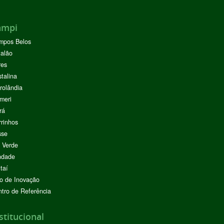
ampi
mpos Belos
alão
res
stalina
rolândia
meri
rá
rinhos
sse
 Verde
ndade
taí
o de Inovação
tro de Referência
stitucional