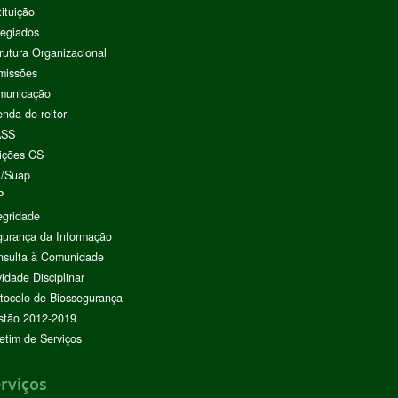
tituição
egiados
rutura Organizacional
missões
municação
nda do reitor
ASS
ições CS
I/Suap
P
egridade
urança da Informação
nsulta à Comunidade
vidade Disciplinar
tocolo de Biossegurança
stão 2012-2019
etim de Serviços
rviços