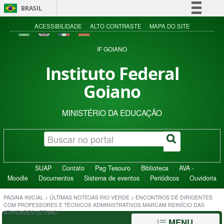
BRASIL
Simplifique!
ACESSIBILIDADE
ALTO CONTRASTE
MAPA DO SITE
Comunica BR
IF GOIANO
Participe
Instituto Federal
Acesso à informação
Goiano
Legislação
Canais
MINISTÉRIO DA EDUCAÇÃO
SUAP
Contato
Pag Tesouro
Biblioteca
AVA -
Moodle
Documentos
Sistema de eventos
Periódicos
Ouvidoria
PÁGINA INICIAL
>
ÚLTIMAS NOTÍCIAS RIO VERDE
>
ENCONTROS DE DIRIGENTES
COM PROFESSORES E TÉCNICOS ADMINISTRATIVOS MARCAM REINÍCIO DAS
ATIVIDADES LETIVAS
MENU