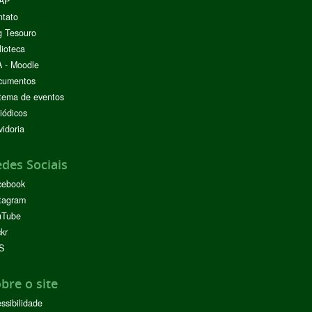
AP
ntato
g Tesouro
lioteca
 - Moodle
cumentos
tema de eventos
iódicos
idoria
des Sociais
cebook
tagram
uTube
ckr
S
bre o site
ssibilidade