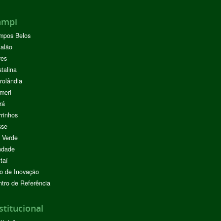
ampi
mpos Belos
alão
res
stalina
rolândia
meri
rá
rinhos
sse
 Verde
ndade
taí
o de Inovação
tro de Referência
stitucional