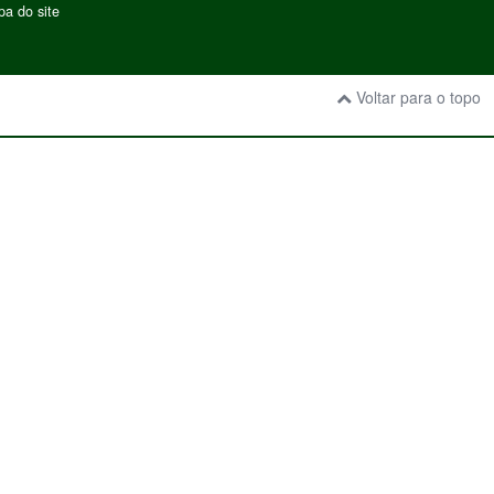
a do site
Voltar para o topo