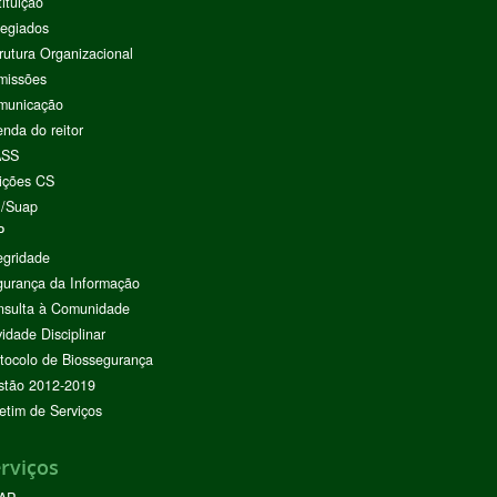
tituição
egiados
rutura Organizacional
missões
municação
nda do reitor
ASS
ições CS
I/Suap
P
egridade
urança da Informação
nsulta à Comunidade
vidade Disciplinar
tocolo de Biossegurança
stão 2012-2019
etim de Serviços
rviços