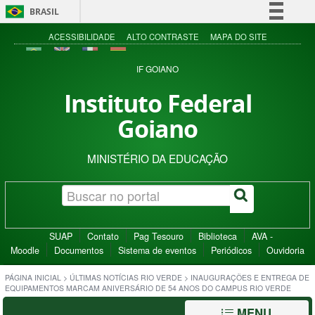
BRASIL
Simplifique!
ACESSIBILIDADE
ALTO CONTRASTE
MAPA DO SITE
Comunica BR
IF GOIANO
Participe
Instituto Federal
Acesso à informação
Goiano
Legislação
Canais
MINISTÉRIO DA EDUCAÇÃO
SUAP
Contato
Pag Tesouro
Biblioteca
AVA -
Moodle
Documentos
Sistema de eventos
Periódicos
Ouvidoria
PÁGINA INICIAL
>
ÚLTIMAS NOTÍCIAS RIO VERDE
>
INAUGURAÇÕES E ENTREGA DE
EQUIPAMENTOS MARCAM ANIVERSÁRIO DE 54 ANOS DO CAMPUS RIO VERDE
MENU