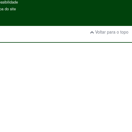
ssibilidade
a do site
Voltar para o topo