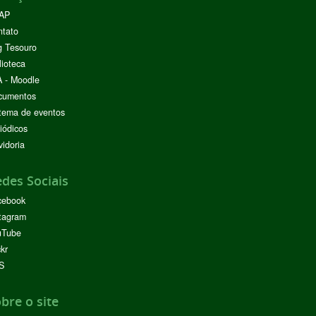
AP
ntato
g Tesouro
lioteca
 - Moodle
cumentos
tema de eventos
iódicos
idoria
des Sociais
cebook
tagram
uTube
ckr
S
bre o site