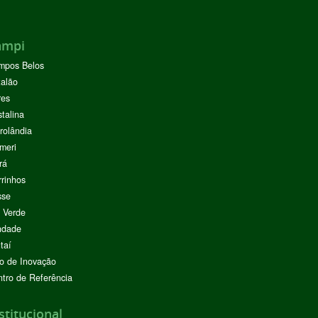
ampi
mpos Belos
alão
res
stalina
rolândia
meri
rá
rinhos
sse
 Verde
ndade
taí
o de Inovação
tro de Referência
stitucional