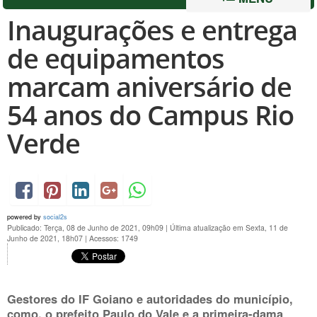
Inaugurações e entrega
de equipamentos
marcam aniversário de
54 anos do Campus Rio
Verde
powered by
social2s
Publicado: Terça, 08 de Junho de 2021, 09h09
|
Última atualização em Sexta, 11 de
Junho de 2021, 18h07
|
Acessos: 1749
Gestores do IF Goiano e autoridades do município,
como, o prefeito Paulo do Vale e a primeira-dama