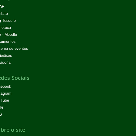
AP
ntato
g Tesouro
lioteca
 - Moodle
cumentos
tema de eventos
iódicos
idoria
des Sociais
cebook
tagram
uTube
ckr
S
bre o site