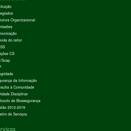
tituição
egiados
rutura Organizacional
missões
municação
nda do reitor
ASS
ições CS
I/Suap
P
egridade
urança da Informação
nsulta à Comunidade
vidade Disciplinar
tocolo de Biossegurança
stão 2012-2019
etim de Serviços
rviços