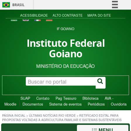
BRASIL
Simplifique!
ACESSIBILIDADE
ALTO CONTRASTE
MAPA DO SITE
Comunica BR
IF GOIANO
Participe
Instituto Federal
Acesso à informação
Goiano
Legislação
Canais
MINISTÉRIO DA EDUCAÇÃO
SUAP
Contato
Pag Tesouro
Biblioteca
AVA -
Moodle
Documentos
Sistema de eventos
Periódicos
Ouvidoria
PÁGINA INICIAL
>
ÚLTIMAS NOTÍCIAS RIO VERDE
>
RETIFICADO EDITAL PARA
PROPOSTAS VOLTADAS À AGRICULTURA FAMILIAR E SISTEMAS SUSTENTÁVEIS
MENU