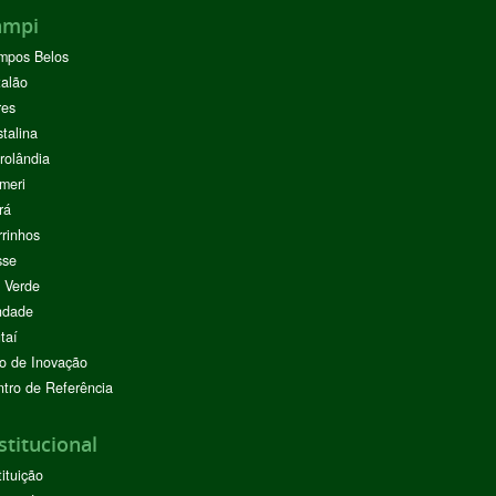
ampi
mpos Belos
alão
res
stalina
rolândia
meri
rá
rinhos
sse
 Verde
ndade
taí
o de Inovação
tro de Referência
stitucional
tituição