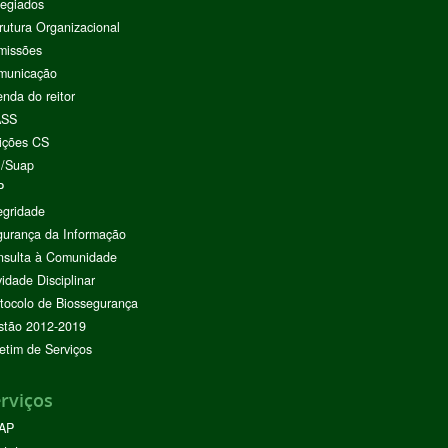
egiados
rutura Organizacional
missões
municação
nda do reitor
ASS
ições CS
I/Suap
P
egridade
urança da Informação
nsulta à Comunidade
vidade Disciplinar
tocolo de Biossegurança
stão 2012-2019
etim de Serviços
rviços
AP