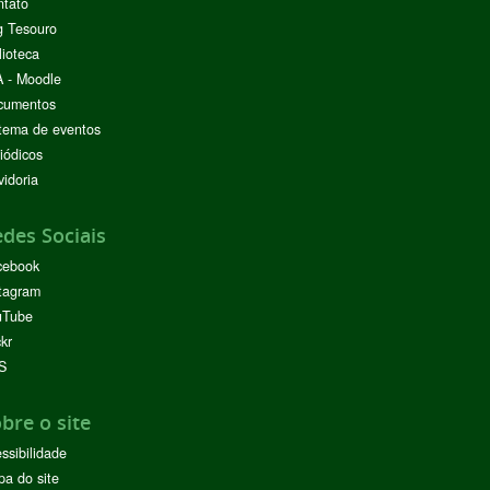
ntato
g Tesouro
lioteca
 - Moodle
cumentos
tema de eventos
iódicos
idoria
des Sociais
cebook
tagram
uTube
ckr
S
bre o site
ssibilidade
a do site