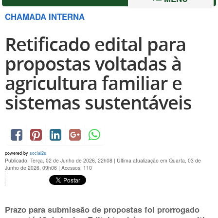
CHAMADA INTERNA
Retificado edital para
propostas voltadas à
agricultura familiar e
sistemas sustentáveis
powered by
social2s
Publicado: Terça, 02 de Junho de 2026, 22h08
|
Última atualização em Quarta, 03 de
Junho de 2026, 09h06
|
Acessos: 110
Prazo para submissão de propostas foi prorrogado