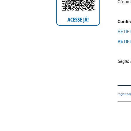
Clique
Confir
RETIF
RETIF
Seção 
registra