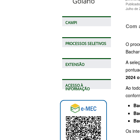
Publicado
Julho de
CAMPI
Com a
O proc
PROCESSOS SELETIVOS
Bachar
A sele
EXTENSÃO
pontua
2024 o
ACESSO À
Ao tod
INFORMAÇÃO
conform
Ba
Ba
Ba
Os inte