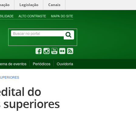
mação
Legislação
Canais
BILIDADE
ALTO CONTRASTE
MAPA DO SITE
tema de eventos
Periódicos
Ouvidoria
SUPERIORES
dital do
s superiores