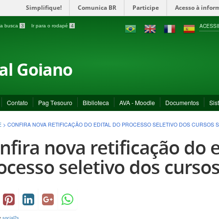
Simplifique!
Comunica BR
Participe
Acesso à infor
ACESSI
a a busca
3
Ir para o rodapé
4
ral Goiano
Contato
Pag Tesouro
Biblioteca
AVA - Moodle
Documentos
Sis
E
>
CONFIRA NOVA RETIFICAÇÃO DO EDITAL DO PROCESSO SELETIVO DOS CURSOS 
nfira nova retificação do e
ocesso seletivo dos curso
y
social2s