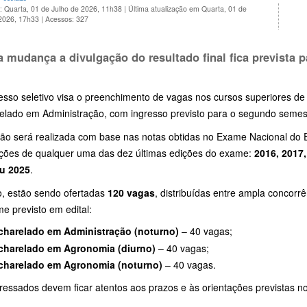
: Quarta, 01 de Julho de 2026, 11h38
|
Última atualização em Quarta, 01 de
 2026, 17h33
|
Acessos: 327
 mudança a divulgação do resultado final fica prevista p
esso seletivo visa o preenchimento de vagas nos cursos superiores 
elado em Administração, com ingresso previsto para o segundo semest
ção será realizada com base nas notas obtidas no Exame Nacional do 
ções de qualquer uma das dez últimas edições do exame:
2016, 2017,
u 2025
.
o, estão sendo ofertadas
120 vagas
, distribuídas entre ampla concorrê
e previsto em edital:
charelado em Administração (noturno)
– 40 vagas;
charelado em Agronomia (diurno)
– 40 vagas;
charelado em Agronomia (noturno)
– 40 vagas.
ressados devem ficar atentos aos prazos e às orientações previstas no 