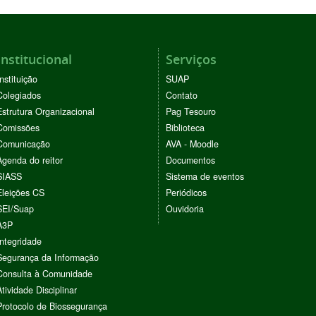
Institucional
Serviços
Instituição
SUAP
Colegiados
Contato
Estrutura Organizacional
Pag Tesouro
Comissões
Biblioteca
Comunicação
AVA - Moodle
Agenda do reitor
Documentos
SIASS
Sistema de eventos
Eleições CS
Periódicos
SEI/Suap
Ouvidoria
A3P
Integridade
Segurança da Informação
Consulta à Comunidade
Atividade Disciplinar
Protocolo de Biossegurança