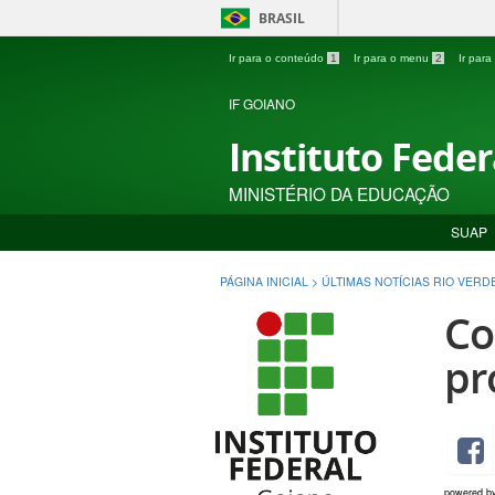
BRASIL
Ir para o conteúdo
1
Ir para o menu
2
Ir par
IF GOIANO
Instituto Fede
MINISTÉRIO DA EDUCAÇÃO
SUAP
PÁGINA INICIAL
>
ÚLTIMAS NOTÍCIAS RIO VERD
Co
pr
powered b