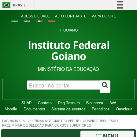
BRASIL
Simplifique!
ACESSIBILIDADE
ALTO CONTRASTE
MAPA DO SITE
Comunica BR
IF GOIANO
Participe
Instituto Federal
Acesso à informação
Goiano
Legislação
Canais
MINISTÉRIO DA EDUCAÇÃO
SUAP
Contato
Pag Tesouro
Biblioteca
AVA -
Moodle
Documentos
Sistema de eventos
Periódicos
Ouvidoria
PÁGINA INICIAL
>
ÚLTIMAS NOTÍCIAS RIO VERDE
>
CONFIRA RESULTADO
PRELIMINAR DE SELEÇÃO PARA CURSOS SUPERIORES
MENU