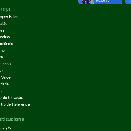
ampi
mpos Belos
alão
res
stalina
rolândia
meri
rá
rinhos
sse
 Verde
ndade
taí
o de Inovação
tro de Referência
stitucional
tituição