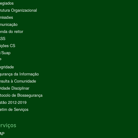
egiados
rutura Organizacional
missões
municação
nda do reitor
ASS
ições CS
I/Suap
P
egridade
urança da Informação
nsulta à Comunidade
vidade Disciplinar
tocolo de Biossegurança
stão 2012-2019
etim de Serviços
rviços
AP