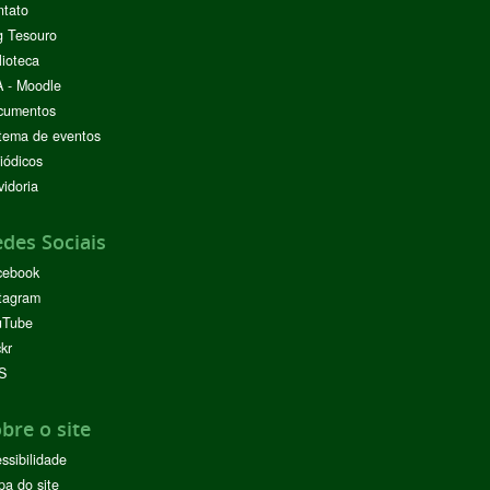
ntato
g Tesouro
lioteca
 - Moodle
cumentos
tema de eventos
iódicos
idoria
des Sociais
cebook
tagram
uTube
ckr
S
bre o site
ssibilidade
a do site