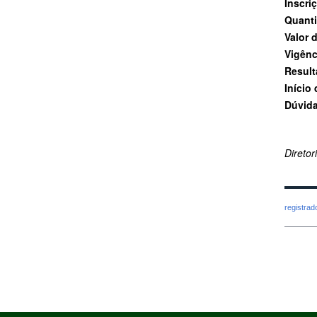
Inscri
Quanti
Valor 
Vigênc
Result
Início
Dúvida
Direto
registra