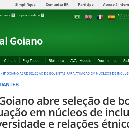
Simplifique!
Comunica BR
Participe
Acesso à infor
ACESSI
a a busca
3
Ir para o rodapé
4
ral Goiano
Contato
Pag Tesouro
Biblioteca
AVA - Moodle
Documentos
Sis
>
IF GOIANO ABRE SELEÇÃO DE BOLSISTAS PARA ATUAÇÃO EM NÚCLEOS DE INCLUS
DANTES
 Goiano abre seleção de bo
uação em núcleos de inclu
versidade e relações étnico