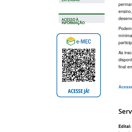
perman
ensino,
desenv
ACESSO À
INFORMAÇÃO
Podem 
mínima
partici
As insc
disponi
final e
Acesse
Serv
Edital: