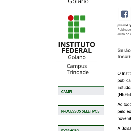
powered b
Publicad
Julho de
Serão
Inscr
O Insti
public
Estudo
CAMPI
(NEPED
Ao tod
pelo e
PROCESSOS SELETIVOS
novemb
A Bolsa
EXTENSÃO