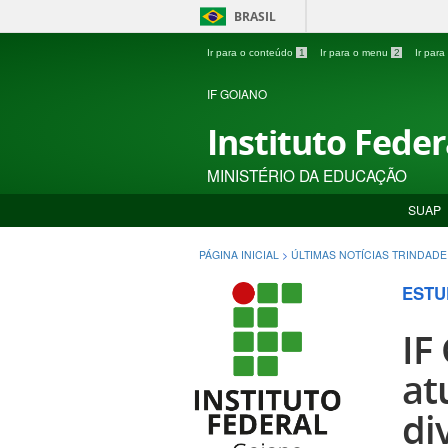
BRASIL
Ir para o conteúdo
1
Ir para o menu
2
Ir par
IF GOIANO
Instituto Fede
MINISTÉRIO DA EDUCAÇÃO
SUAP
PÁGINA INICIAL
>
ÚLTIMAS NOTÍCIAS TRINDADE
ESTU
IF
at
di