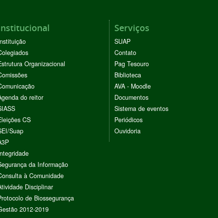
Institucional
Serviços
Instituição
SUAP
Colegiados
Contato
Estrutura Organizacional
Pag Tesouro
Comissões
Biblioteca
Comunicação
AVA - Moodle
Agenda do reitor
Documentos
SIASS
Sistema de eventos
Eleições CS
Periódicos
SEI/Suap
Ouvidoria
A3P
Integridade
Segurança da Informação
Consulta à Comunidade
Atividade Disciplinar
Protocolo de Biossegurança
Gestão 2012-2019