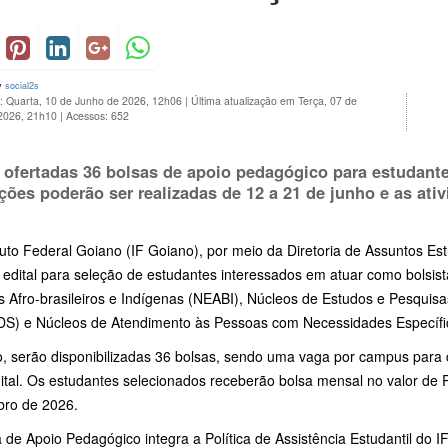
y
social2s
o: Quarta, 10 de Junho de 2026, 12h06
|
Última atualização em Terça, 07 de
 2026, 21h10
|
Acessos: 652
 ofertadas 36 bolsas de apoio pedagógico para estudant
ições poderão ser realizadas de 12 a 21 de junho e as ati
tuto Federal Goiano (IF Goiano), por meio da Diretoria de Assuntos Es
a edital para seleção de estudantes interessados em atuar como bolsi
s Afro-brasileiros e Indígenas (NEABI), Núcleos de Estudos e Pesquis
S) e Núcleos de Atendimento às Pessoas com Necessidades Específ
o, serão disponibilizadas 36 bolsas, sendo uma vaga por campus para
dital. Os estudantes selecionados receberão bolsa mensal no valor de 
ro de 2026.
 de Apoio Pedagógico integra a Política de Assistência Estudantil do 