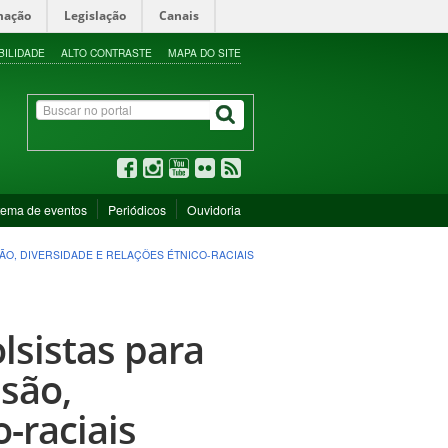
mação
Legislação
Canais
BILIDADE
ALTO CONTRASTE
MAPA DO SITE
tema de eventos
Periódicos
Ouvidoria
ÃO, DIVERSIDADE E RELAÇÕES ÉTNICO-RACIAIS
lsistas para
são,
-raciais