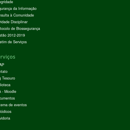
egridade
urança da Informação
nsulta à Comunidade
vidade Disciplinar
tocolo de Biossegurança
stão 2012-2019
etim de Serviços
rviços
AP
ntato
g Tesouro
lioteca
 - Moodle
cumentos
tema de eventos
iódicos
idoria