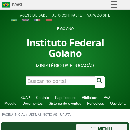
BRASIL
Simplifique!
ACESSIBILIDADE
ALTO CONTRASTE
MAPA DO SITE
Comunica BR
IF GOIANO
Participe
Instituto Federal
Acesso à informação
Goiano
Legislação
Canais
MINISTÉRIO DA EDUCAÇÃO
SUAP
Contato
Pag Tesouro
Biblioteca
AVA -
Moodle
Documentos
Sistema de eventos
Periódicos
Ouvidoria
PÁGINA INICIAL
>
ÚLTIMAS NOTÍCIAS - URUTAI
MENU