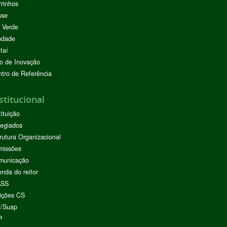
rinhos
sse
 Verde
ndade
taí
o de Inovação
tro de Referência
stitucional
tituição
egiados
rutura Organizacional
missões
municação
nda do reitor
ASS
ições CS
I/Suap
P