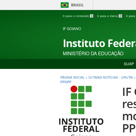
BRASIL
Ir para o conteúdo
1
Ir para o menu
2
Ir par
IF GOIANO
Instituto Fede
MINISTÉRIO DA EDUCAÇÃO
SUAP
PÁGINA INICIAL
>
ÚLTIMAS NOTÍCIAS - URUTAI
PPGPP
IF
re
mo
PP