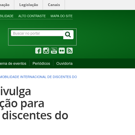
mação
Legislação
Canais
BILIDADE
ALTO CONTRASTE
MAPA DO SITE
tema de eventos
Periódicos
Ouvidoria
 MOBILIDADE INTERNACIONAL DE DISCENTES DO
ivulga
eção para
 discentes do