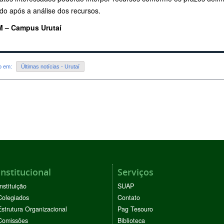
do após a análise dos recursos.
 – Campus Urutaí
do em:
Últimas notícias - Urutaí
Institucional
Serviços
Instituição
SUAP
Colegiados
Contato
Estrutura Organizacional
Pag Tesouro
Comissões
Biblioteca