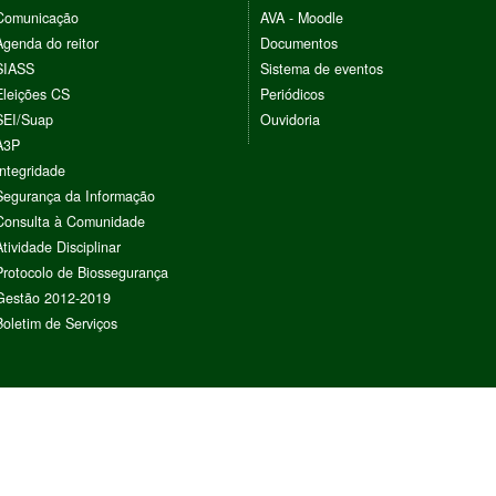
Comunicação
AVA - Moodle
Agenda do reitor
Documentos
SIASS
Sistema de eventos
Eleições CS
Periódicos
SEI/Suap
Ouvidoria
A3P
Integridade
Segurança da Informação
Consulta à Comunidade
Atividade Disciplinar
Protocolo de Biossegurança
Gestão 2012-2019
Boletim de Serviços