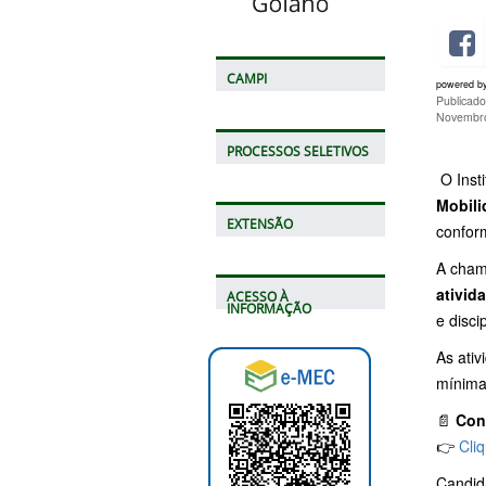
CAMPI
powered b
Publicad
Novembro
PROCESSOS SELETIVOS
O Inst
Mobili
EXTENSÃO
conform
A cham
ativid
ACESSO À
INFORMAÇÃO
e disci
As ativ
mínima
📄
Conf
👉
Cli
Candida