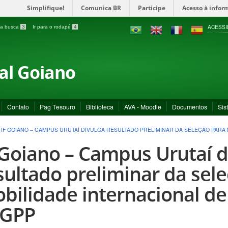
Simplifique!
Comunica BR
Participe
Acesso à infor
ACESSI
a a busca
3
Ir para o rodapé
4
ral Goiano
Contato
Pag Tesouro
Biblioteca
AVA - Moodle
Documentos
Sis
>
IF GOIANO – CAMPUS URUTAÍ DIVULGA RESULTADO PRELIMINAR DA SELEÇÃO PARA
 Goiano – Campus Urutaí d
sultado preliminar da sel
bilidade internacional de
GPP