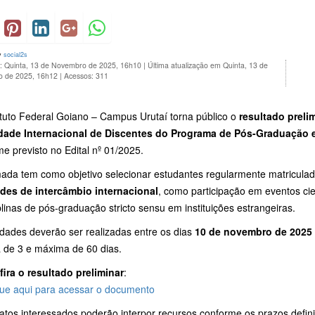
y
social2s
o: Quinta, 13 de Novembro de 2025, 16h10
|
Última atualização em Quinta, 13 de
 de 2025, 16h12
|
Acessos: 311
ituto Federal Goiano – Campus Urutaí torna público o
resultado preli
dade Internacional de Discentes do Programa de Pós-Graduação 
e previsto no Edital nº 01/2025.
ada tem como objetivo selecionar estudantes regularmente matriculad
ades de intercâmbio internacional
, como participação em eventos cien
plinas de pós-graduação stricto sensu em instituições estrangeiras.
idades deverão ser realizadas entre os dias
10 de novembro de 2025 
 de 3 e máxima de 60 dias.
ira o resultado preliminar
:
que aqui para acessar o documento
tos interessados poderão interpor recursos conforme os prazos definid