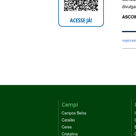
divulga
ASCOM
registra
Campi
Campos Belos
Catalão
Ceres
Cristalina