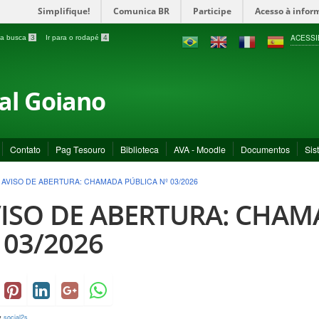
Simplifique!
Comunica BR
Participe
Acesso à infor
ACESSI
a a busca
3
Ir para o rodapé
4
ral Goiano
Contato
Pag Tesouro
Biblioteca
AVA - Moodle
Documentos
Sis
>
AVISO DE ABERTURA: CHAMADA PÚBLICA Nº 03/2026
ISO DE ABERTURA: CHAM
 03/2026
y
social2s