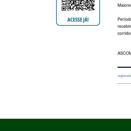
Maiore
Períod
recebi
corrid
ASCOM
registra