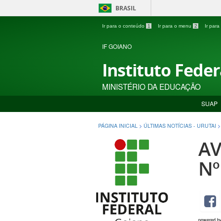
BRASIL
Ir para o conteúdo
1
Ir para o menu
2
Ir par
IF GOIANO
Instituto Fede
MINISTÉRIO DA EDUCAÇÃO
SUAP
PÁGINA INICIAL
>
ÚLTIMAS NOTÍCIAS - URUTAI
AV
Nº
powered b