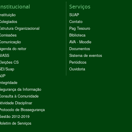
Institucional
Serviços
Instituição
SUAP
Colegiados
Contato
Estrutura Organizacional
Pag Tesouro
Comissões
Biblioteca
Comunicação
AVA - Moodle
Agenda do reitor
Documentos
SIASS
Sistema de eventos
Eleições CS
Periódicos
SEI/Suap
Ouvidoria
A3P
Integridade
Segurança da Informação
Consulta à Comunidade
Atividade Disciplinar
Protocolo de Biossegurança
Gestão 2012-2019
Boletim de Serviços