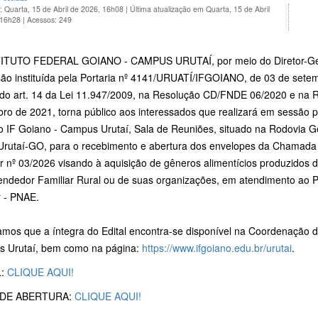
: Quarta, 15 de Abril de 2026, 16h08
|
Última atualização em Quarta, 15 de Abril
 16h28
|
Acessos: 249
ITUTO FEDERAL GOIANO - CAMPUS URUTAÍ, por meio do Diretor-Gera
ão instituída pela Portaria nº 4141/URUATÍ/IFGOIANO, de 03 de setem
 do art. 14 da Lei 11.947/2009, na Resolução CD/FNDE 06/2020 e na
ro de 2021, torna público aos interessados que realizará em sessão p
o IF Goiano - Campus Urutaí, Sala de Reuniões, situado na Rodovia G
 Urutaí-GO, para o recebimento e abertura dos envelopes da Chamada 
r nº 03/2026 visando à aquisição de gêneros alimentícios produzidos d
ndedor Familiar Rural ou de suas organizações, em atendimento ao 
r - PNAE.
amos que a íntegra do Edital encontra-se disponível na Coordenação d
 Urutaí, bem como na página:
https://www.ifgoiano.edu.br/urutai
.
L:
CLIQUE AQUI!
 DE ABERTURA:
CLIQUE AQUI!