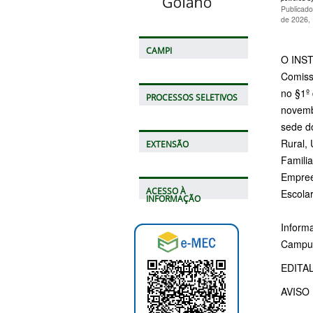
Publicado
de 2026,
CAMPI
O INST
Comiss
no §1º
PROCESSOS SELETIVOS
novemb
sede d
Rural,
EXTENSÃO
Familia
Empree
ACESSO À
Escola
INFORMAÇÃO
Inform
Campus
EDITA
AVISO