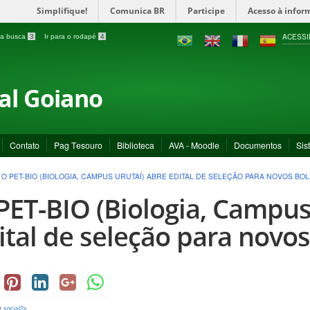
Simplifique!
Comunica BR
Participe
Acesso à infor
ACESSI
a a busca
3
Ir para o rodapé
4
ral Goiano
Contato
Pag Tesouro
Biblioteca
AVA - Moodle
Documentos
Sis
>
O PET-BIO (BIOLOGIA, CAMPUS URUTAÍ) ABRE EDITAL DE SELEÇÃO PARA NOVOS BOL
PET-BIO (Biologia, Campus
ital de seleção para novos
y
social2s