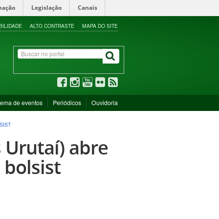
mação
Legislação
Canais
BILIDADE
ALTO CONTRASTE
MAPA DO SITE
tema de eventos
Periódicos
Ouvidoria
SIST
 Urutaí) abre
 bolsist