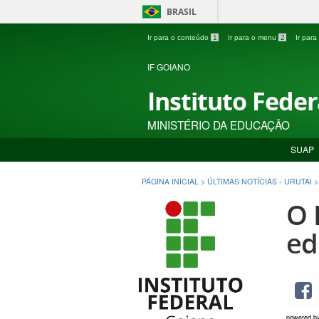
BRASIL
Ir para o conteúdo
1
Ir para o menu
2
Ir par
IF GOIANO
Instituto Fede
MINISTÉRIO DA EDUCAÇÃO
SUAP
PÁGINA INICIAL
>
ÚLTIMAS NOTÍCIAS - URUTAI
O 
ed
powered b