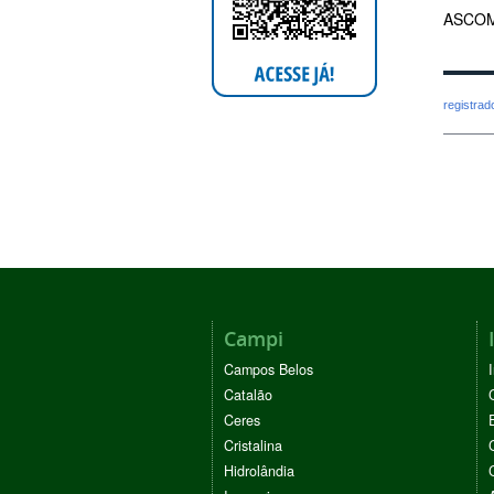
ASCOM
registra
Campi
Campos Belos
Catalão
Ceres
Cristalina
Hidrolândia