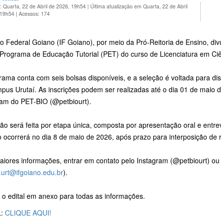
: Quarta, 22 de Abril de 2026, 19h54
|
Última atualização em Quarta, 22 de Abril
 19h54
|
Acessos: 174
to Federal Goiano (IF Goiano), por meio da Pró-Reitoria de Ensino, divu
 Programa de Educação Tutorial (PET) do curso de Licenciatura em Ciê
ama conta com seis bolsas disponíveis, e a seleção é voltada para di
us Urutaí. As inscrições podem ser realizadas até o dia 01 de maio d
ram do PET-BIO (@petbiourt).
ão será feita por etapa única, composta por apresentação oral e entrev
 ocorrerá no dia 8 de maio de 2026, após prazo para interposição de 
aiores informações, entrar em contato pelo Instagram (@petbiourt) ou
.urt@ifgoiano.edu.br
).
 o edital em anexo para todas as informações.
L:
CLIQUE AQUI!