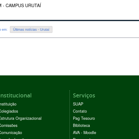
 - CAMPUS URUTAÍ
do em:
Últimas notícias - Urutaí
Institucional
Serviços
Instituição
SUAP
Colegiados
Contato
Estrutura Organizacional
Pag Tesouro
Comissões
Biblioteca
Comunicação
AVA - Moodle