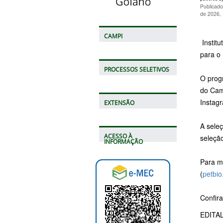
Publicado
de 2026,
CAMPI
Institu
para o
PROCESSOS SELETIVOS
O progr
do Camp
Instag
EXTENSÃO
A seleç
ACESSO À
seleção
INFORMAÇÃO
Para m
(
petbio
Confira
EDITA