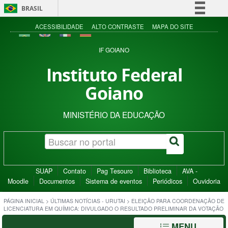
BRASIL
Simplifique!
ACESSIBILIDADE
ALTO CONTRASTE
MAPA DO SITE
Comunica BR
IF GOIANO
Participe
Instituto Federal
Acesso à informação
Goiano
Legislação
Canais
MINISTÉRIO DA EDUCAÇÃO
SUAP
Contato
Pag Tesouro
Biblioteca
AVA -
Moodle
Documentos
Sistema de eventos
Periódicos
Ouvidoria
PÁGINA INICIAL
>
ÚLTIMAS NOTÍCIAS - URUTAI
>
ELEIÇÃO PARA COORDENAÇÃO DE
LICENCIATURA EM QUÍMICA: DIVULGADO O RESULTADO PRELIMINAR DA VOTAÇÃO
MENU