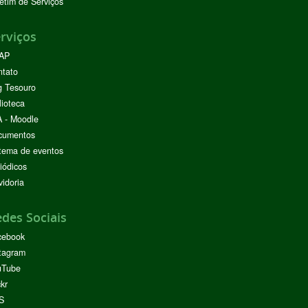
etim de Serviços
rviços
AP
ntato
g Tesouro
lioteca
 - Moodle
cumentos
tema de eventos
iódicos
idoria
des Sociais
cebook
tagram
uTube
ckr
S