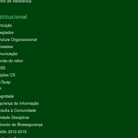
tro de Referência
stitucional
tituição
egiados
rutura Organizacional
missões
municação
nda do reitor
ASS
ições CS
I/Suap
P
egridade
urança da Informação
nsulta à Comunidade
vidade Disciplinar
tocolo de Biossegurança
stão 2012-2019