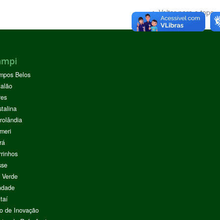
Voltar para o topo
ampi
mpos Belos
alão
res
stalina
rolândia
meri
rá
rinhos
sse
 Verde
ndade
taí
o de Inovação