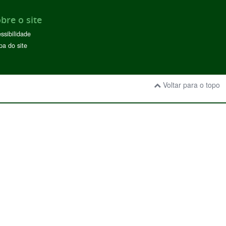
bre o site
ssibilidade
a do site
Voltar para o topo