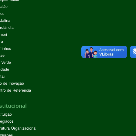
alão
res
stalina
rolândia
meri
rá
rinhos
sse
 Verde
ndade
taí
o de Inovação
tro de Referência
stitucional
tituição
egiados
rutura Organizacional
missões