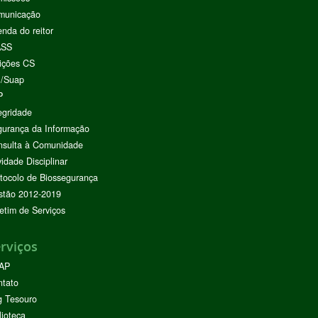
municação
nda do reitor
ASS
ições CS
I/Suap
P
egridade
urança da Informação
nsulta à Comunidade
vidade Disciplinar
tocolo de Biossegurança
stão 2012-2019
etim de Serviços
rviços
AP
ntato
g Tesouro
lioteca