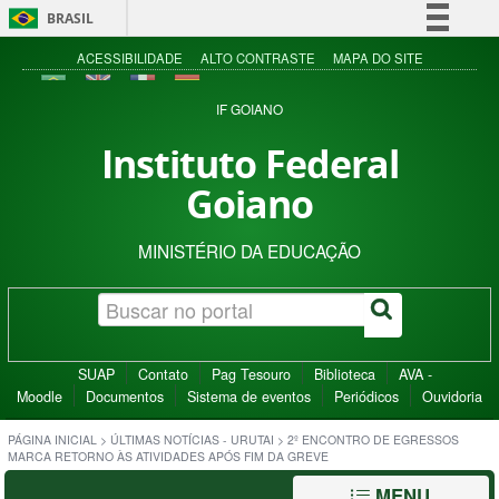
BRASIL
Simplifique!
ACESSIBILIDADE
ALTO CONTRASTE
MAPA DO SITE
Comunica BR
IF GOIANO
Participe
Instituto Federal
Acesso à informação
Goiano
Legislação
Canais
MINISTÉRIO DA EDUCAÇÃO
SUAP
Contato
Pag Tesouro
Biblioteca
AVA -
Moodle
Documentos
Sistema de eventos
Periódicos
Ouvidoria
PÁGINA INICIAL
>
ÚLTIMAS NOTÍCIAS - URUTAI
>
2º ENCONTRO DE EGRESSOS
MARCA RETORNO ÀS ATIVIDADES APÓS FIM DA GREVE
MENU