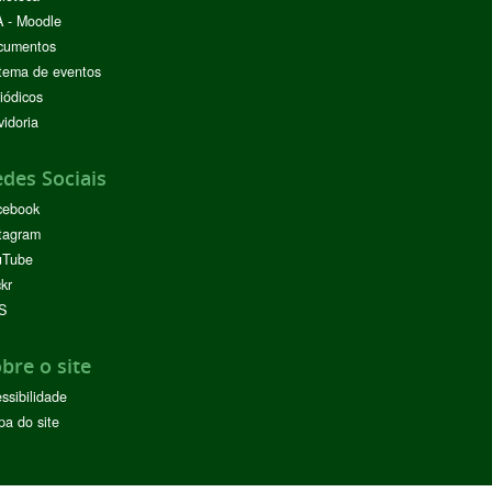
 - Moodle
cumentos
tema de eventos
iódicos
idoria
des Sociais
cebook
tagram
uTube
ckr
S
bre o site
ssibilidade
a do site