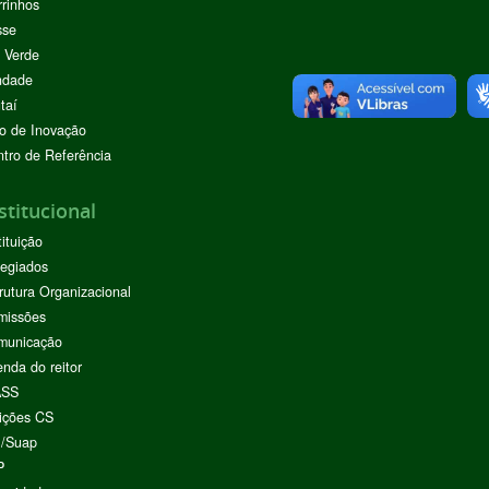
rinhos
sse
 Verde
ndade
taí
o de Inovação
tro de Referência
stitucional
tituição
egiados
rutura Organizacional
missões
municação
nda do reitor
ASS
ições CS
I/Suap
P