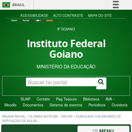
BRASIL
Simplifique!
ACESSIBILIDADE
ALTO CONTRASTE
MAPA DO SITE
Comunica BR
IF GOIANO
Participe
Instituto Federal
Acesso à informação
Goiano
Legislação
Canais
MINISTÉRIO DA EDUCAÇÃO
SUAP
Contato
Pag Tesouro
Biblioteca
AVA -
Moodle
Documentos
Sistema de eventos
Periódicos
Ouvidoria
PÁGINA INICIAL
>
ÚLTIMAS NOTÍCIAS - URUTAI
>
PUBLICADO CALENDÁRIO DE
REPOSIÇÃO DE AULAS
MENU