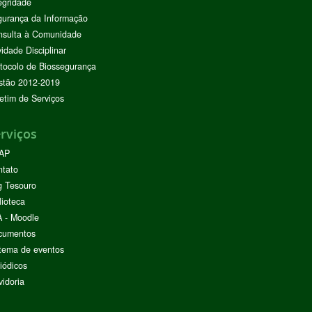
egridade
urança da Informação
nsulta à Comunidade
vidade Disciplinar
tocolo de Biossegurança
stão 2012-2019
etim de Serviços
rviços
AP
ntato
g Tesouro
lioteca
 - Moodle
cumentos
tema de eventos
iódicos
idoria