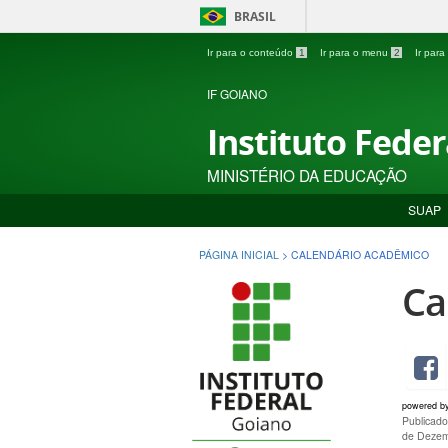
BRASIL
Ir para o conteúdo
1
Ir para o menu
2
Ir par
IF GOIANO
Instituto Fede
MINISTÉRIO DA EDUCAÇÃO
SUAP
PÁGINA INICIAL
>
CALENDÁRIO ACADÊMICO
Ca
powered b
Publicad
de Dezem