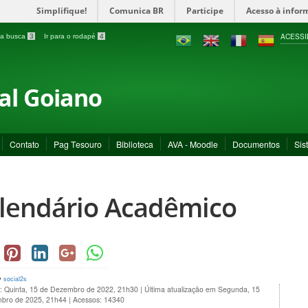
Simplifique!
Comunica BR
Participe
Acesso à infor
ACESSI
a a busca
3
Ir para o rodapé
4
ral Goiano
Contato
Pag Tesouro
Biblioteca
AVA - Moodle
Documentos
Sis
lendário Acadêmico
y
social2s
o: Quinta, 15 de Dezembro de 2022, 21h30
|
Última atualização em Segunda, 15
bro de 2025, 21h44
|
Acessos: 14340