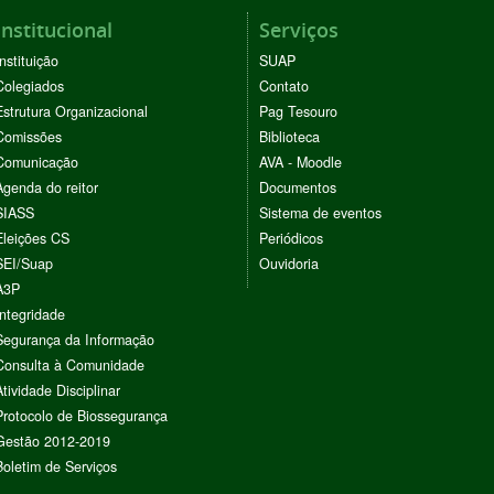
Institucional
Serviços
Instituição
SUAP
Colegiados
Contato
Estrutura Organizacional
Pag Tesouro
Comissões
Biblioteca
Comunicação
AVA - Moodle
Agenda do reitor
Documentos
SIASS
Sistema de eventos
Eleições CS
Periódicos
SEI/Suap
Ouvidoria
A3P
Integridade
Segurança da Informação
Consulta à Comunidade
Atividade Disciplinar
Protocolo de Biossegurança
Gestão 2012-2019
Boletim de Serviços